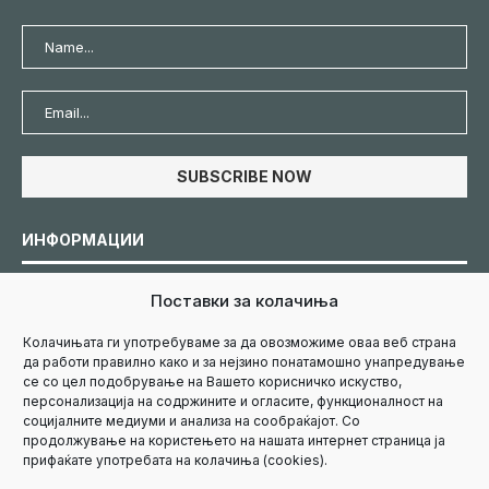
ИНФОРМАЦИИ
Поставки за колачиња
Политика за колачиња
Колачињата ги употребуваме за да овозможиме оваа веб страна
да работи правилно како и за нејзино понатамошно унапредување
Политика за приватност
се со цел подобрување на Вашето корисничко искуство,
персонализација на содржините и огласите, функционалност на
социјалните медиуми и анализа на сообраќајот. Со
Маркетинг
продолжување на користењето на нашата интернет страница ја
прифаќате употребата на колачиња (cookies).