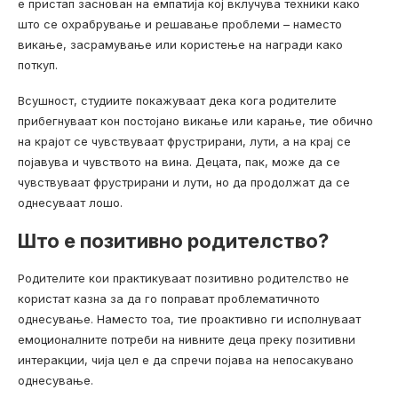
е пристап заснован на емпатија кој вклучува техники како
што се охрабрување и решавање проблеми – наместо
викање, засрамување или користење на награди како
поткуп.
Всушност, студиите покажуваат дека кога родителите
прибегнуваат кон постојано викање или карање, тие обично
на крајот се чувствуваат фрустрирани, лути, а на крај се
појавува и чувството на вина. Децата, пак, може да се
чувствуваат фрустрирани и лути, но да продолжат да се
однесуваат лошо.
Што е позитивно родителство?
Родителите кои практикуваат позитивно родителство не
користат казна за да го поправат проблематичното
однесување. Наместо тоа, тие проактивно ги исполнуваат
емоционалните потреби на нивните деца преку позитивни
интеракции, чија цел е да спречи појава на непосакувано
однесување.