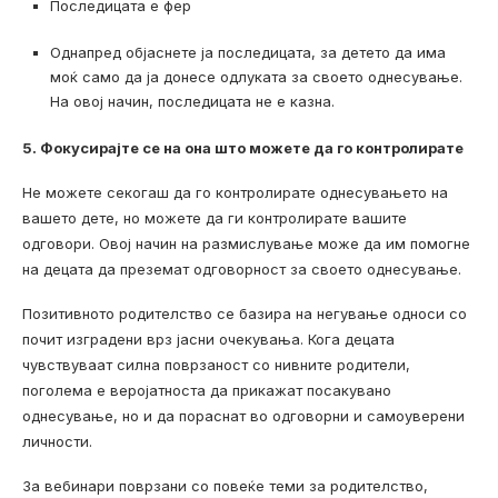
Последицата е фер
Однапред објаснете ја последицата, за детето да има
моќ само да ја донесе одлуката за своето однесување.
На овој начин, последицата не е казна.
5. Фокусирајте се на она што можете да го контролирате
Не можете секогаш да го контролирате однесувањето на
вашето дете, но можете да ги контролирате вашите
одговори. Овој начин на размислување може да им помогне
на децата да преземат одговорност за своето однесување.
Позитивното родителство се базира на негување односи со
почит изградени врз јасни очекувања. Кога децата
чувствуваат силна поврзаност со нивните родители,
поголема е веројатноста да прикажат посакувано
однесување, но и да пораснат во одговорни и самоуверени
личности.
За вебинари поврзани со повеќе теми за родителство,