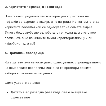
3. Користете пофалба, а не награда
Позитивното родителство препорачува користење на
пофалби за одредена акција, а не награди. Но, запомнете да
користите пофалби кои се однесуваат на самата акција
(Многу беше љубезно од тебе што го гушна другачето кое
плачеше!), а не на нивните лични карактеристики (Ти си
најдобриот другар!)
4. Причина – последица
Кога детето има непосакувано однесување, спроведувањето
на природните последици може да ги претвори лошите
избори во можности за учење.
Само уверете се дека:
Детето е во развојна фаза каде ова е очекувано
однесување