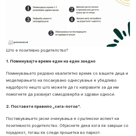
Што е позитивно родителство?
1. Поминувајте време еден на еден заедно
Поминувањето редовно квалитетно време со вашите деца и
моделирањето на посакувано однесување е убедливо
најдоброто нешто што можете да го направите за да им
помогнете да развијат самодоверба и здрави односи.
2. Поставете правило „сега-потоа“.
Поставувањето јасни очекувања е суштински аспект на
позитивното родителство. Објаснете дека кога ќе заврши со
појадокот, тогаш ќе следи прошетка во паркот.