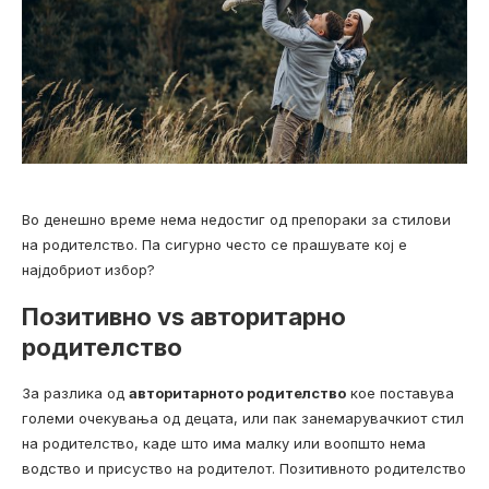
Во денешно време нема недостиг од препораки за стилови
на родителство. Па сигурно често се прашувате кој е
најдобриот избор?
Позитивно vs авторитарно
родителство
За разлика од
авторитарното родителство
кое поставува
големи очекувања од децата, или пак занемарувачкиот стил
на родителство, каде што има малку или воопшто нема
водство и присуство на родителот. Позитивното родителство