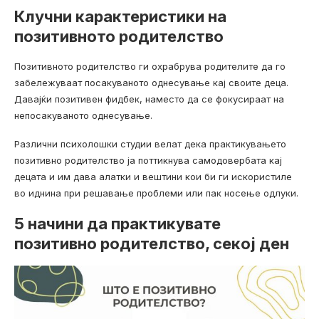
Клучни карактеристики на
позитивното родителство
Позитивното родителство ги охрабрува родителите да го
забележуваат посакуваното однесување кај своите деца.
Давајќи позитивен фидбек, наместо да се фокусираат на
непосакуваното однесување.
Различни психолошки студии велат дека практикувањето
позитивно родителство ја поттикнува самодовербата кај
децата и им дава алатки и вештини кои би ги искористиле
во иднина при решавање проблеми или пак носење одлуки.
5 начини да практикувате
позитивно родителство, секој ден