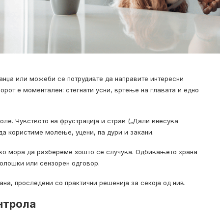
манџа или можеби се потрудивте да направите интересни
ворот е моментален: стегнати усни, вртење на главата и едно
поле. Чувството на фрустрација и страв („Дали внесува
 да користиме молење, уцени, па дури и закани.
рво мора да разбереме зошто се случува. Одбивањето храна
ихолошки или сензорен одговор.
ана, проследени со практични решенија за секоја од нив.
онтрола