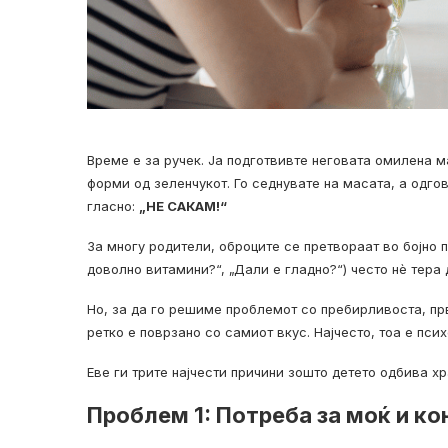
Време е за ручек. Ја подготвивте неговата омилена 
форми од зеленчукот. Го седнувате на масата, а одго
гласно:
„НЕ САКАМ!“
За многу родители, оброците се претвораат во бојно 
доволно витамини?“, „Дали е гладно?“) често нè тера
Но, за да го решиме проблемот со пребирливоста, п
ретко е поврзано со самиот вкус. Најчесто, тоа е пс
Еве ги трите најчести причини зошто детето одбива хр
Проблем 1: Потреба за моќ и к