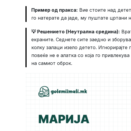
Пример од пракса:
Вие стоите над детето
го натерате да јаде, му пуштате цртани н
💡 Решението (Неутрална средина):
Врат
екраните. Седнете сите заедно и зборувај
колку залаци изело детето. Игнорирајте 
повеќе не е алатка со која го привлекув
на самиот оброк.