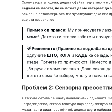
Околу втората година, децата сфаќаат една многу мо
седнам на масата, но не можат да ме натераат да 
вежбање автономија. Ако тие чувствуваат дека вие п
својата независност.
Пример од пракса:
Му принесувате лажиц
мама“. Детето ги стиска забите и почнува
💡 Решението (Правило на поделба на о
одлучите
ШТО
,
КОГА
и
КАДЕ
ќе се јаде.
изеде. Тргнете го притисокот. Наместо д
„За ручек имаме пилешко. Дали сакаш да
детето само ќе избере, многу е помала в
Проблем 2: Сензорна преосетлив
Детските сетила се многу поинтензивни од нашите. За
непредвидлива, лигава текстура која предизвикува ст
можат да ги видат состојките), додека други одбиваат 