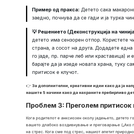
Пример од пракса:
Детето сака макарони
заедно, почнува да се гади и ја турка чин
💡 Решението (Деконструкција на чинија
детето има сензорен отпор. Користете ч
страна, а сосот на друга. Додадете една
го јаде, пр. парче леб или краставица) и
барајте да ја изеде новата храна, туку с
притисок е клучот.
👉
За дополнителни, креативни идеи како да ја на
нашите
5 начини како да нахраните пребирливо де
Проблем 3: Преголем притисок 
Кога родителот е анксиозен околу јадењето, детето го
вашето длабоко воздивнување и преговарање („Ако г
на стрес. Кога сме под стрес, нашиот апетит природно