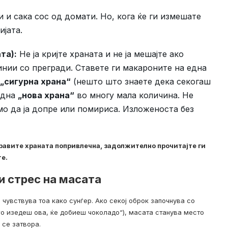
 и сака сос од домати. Но, кога ќе ги измешате
ијата.
та):
Не ја кријте храната и не ја мешајте ако
инии со прегради. Ставете ги макароните на една
„сигурна храна“
(нешто што знаете дека секогаш
 една
„нова храна“
во многу мала количина. Не
амо да ја допре или помириса. Изложеноста без
правите храната попривлечна, задолжително прочитајте ги
те
.
и стрес на масата
 чувствува тоа како сунѓер. Ако секој оброк започнува со
о изедеш ова, ќе добиеш чоколадо“), масата станува место
 се затвора.