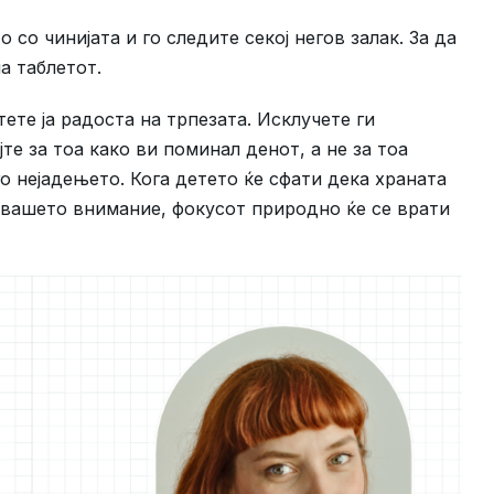
 со чинијата и го следите секој негов залак. За да
а таблетот.
ете ја радоста на трпезата. Исклучете ги
те за тоа како ви поминал денот, а не за тоа
го нејадењето. Кога детето ќе сфати дека храната
а вашето внимание, фокусот природно ќе се врати