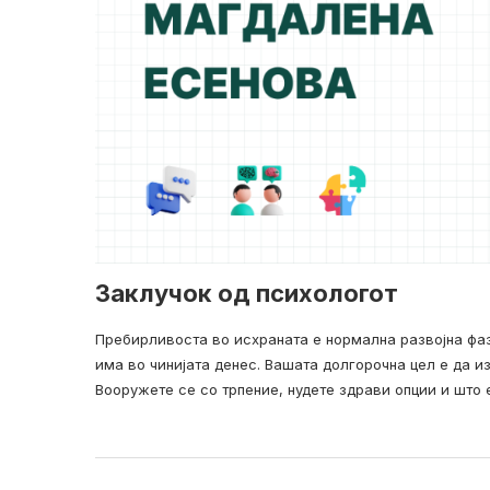
Заклучок од психологот
Пребирливоста во исхраната е нормална развојна фаза
има во чинијата денес. Вашата долгорочна цел е да из
Вооружете се со трпение, нудете здрави опции и што е