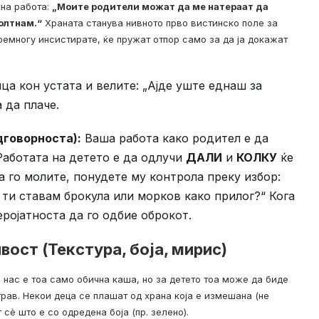
ќна работа:
„Моите родители можат да ме натераат да
голтнам.“
Храната станува нивното прво вистинско поле за
ремногу инсистирате, ќе пружат отпор само за да ја докажат
а кон устата и велите: „Ајде уште еднаш за
 да плаче.
дговорноста):
Ваша работа како родител е да
 Работата на детето е да одлучи
ДАЛИ
и
КОЛКУ
ќе
а го молите, понудете му контрола преку избор:
 ти ставам брокула или морков како прилог?“ Кога
еројатноста да го одбие оброкот.
ост (Текстура, боја, мирис)
 нас е тоа само обична каша, но за детето тоа може да биде
рав. Некои деца се плашат од храна која е измешана (не
сè што е со одредена боја (пр. зелено).