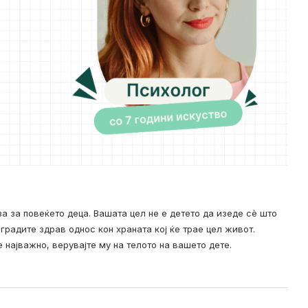
 за повеќето деца. Вашата цел не е детето да изеде сè што
градите здрав однос кон храната кој ќе трае цел живот.
 најважно, верувајте му на телото на вашето дете.