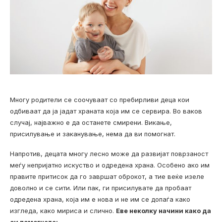
Многу родители се соочуваат со пребирливи деца кои
одбиваат да ја јадат храната која им се сервира. Во ваков
случај, најважно е да останете смирени. Викање,
присилување и заканување, нема да ви помогнат.
Напротив, децата многу лесно може да развијат поврзаност
меѓу непријатно искуство и одредена храна. Особено ако им
правите притисок да го завршат оброкот, а тие веќе изеле
доволно и се сити. Или пак, ги присилувате да пробаат
одредена храна, која им е нова и не им се допаѓа како
изгледа, како мириса и слично.
Еве неколку начини како да
си помогнете: