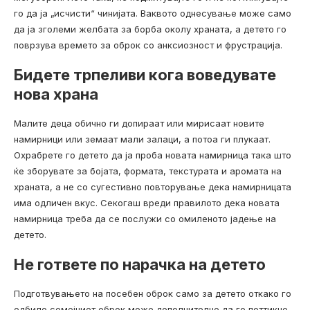
го да ја „исчисти“ чинијата. Ваквото однесување може само
да ја зголеми желбата за борба околу храната, а детето го
поврзува времето за оброк со анксиозност и фрустрација.
Бидете трпеливи кога воведувате
нова храна
Малите деца обично ги допираат или мирисаат новите
намирници или земаат мали залаци, а потоа ги плукаат.
Охрабрете го детето да ја проба новата намирница така што
ќе зборувате за бојата, формата, текстурата и аромата на
храната, а не со сугестивно повторување дека намирницата
има одличен вкус. Секогаш вреди правилото дека новата
намирница треба да се послужи со омиленото јадење на
детето.
Не гответе по нарачка на детето
Подготвувањето на посебен оброк само за детето откако го
одбило семејниот оброк може дополнително да го поттикне