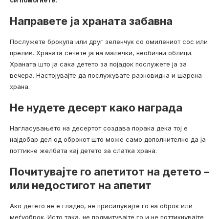
Нaправете ја храната забавна
Послужете брокула или друг зеленчук со омилениот сос или
прелив. Храната сечете ја на малечки, необични облици.
Храната што ја сака детето за појадок послужете ја за
вечера. Настојувајте да послужувате разновидна и шарена
храна.
Не нудете десерт како награда
Нагласувањето на десертот создава порака дека тој е
најдобар дел од оброкот што може само дополнително да ја
поттикне желбата кај детето за слатка храна.
Почитувајте го апетитот на детето –
или недостигот на апетит
Ако детето не е гладно, не присилувајте го на оброк или
меѓуоброк. Исто така, не подмитувајте го и не поттикнувајте