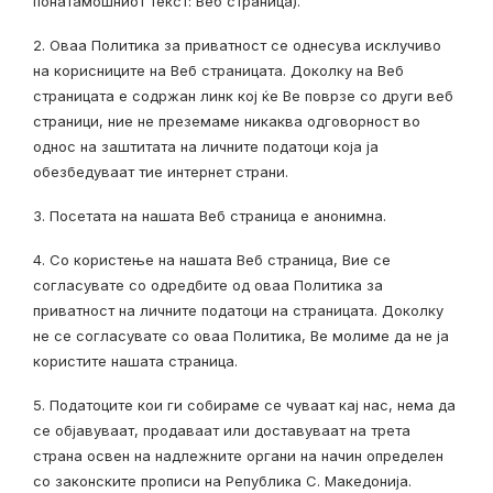
понатамошниот текст: Веб страница).
2. Оваа Политика за приватност се однесува исклучиво
на корисниците на Веб страницата. Доколку на Веб
страницата е содржан линк кој ќе Ве поврзе со други веб
страници, ние не преземаме никаква одговорност во
однос на заштитата на личните податоци која ја
обезбедуваат тие интернет страни.
3. Посетата на нашата Веб страница e анонимна.
4. Со користење на нашата Веб страница, Вие се
согласувате со одредбите од оваа Политика за
приватност на личните податоци на страницата. Доколку
не се согласувате со оваа Политика, Ве молиме да не ја
користите нашата страница.
5. Податоците кои ги собираме се чуваат кај нас, нема да
се објавуваат, продаваат или доставуваат на трета
страна освен на надлежните органи на начин определен
со законските прописи на Република С. Македонија.