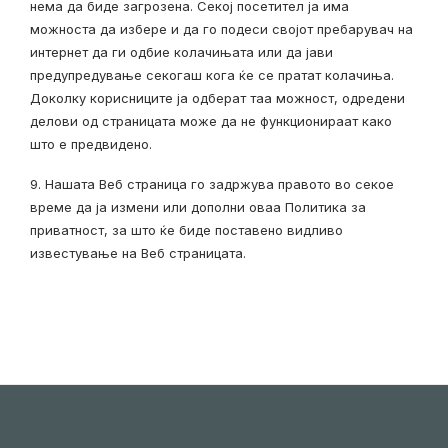
нема да биде загрозена. Секој посетител ја има
можноста да избере и да го подеси својот пребарувач на
интернет да ги одбие колачињата или да јави
предупредување секогаш кога ќе се пратат колачиња.
Доколку корисниците ја одберат таа можност, одредени
делови од страницата може да не функционираат како
што е предвидено.
9. Нашата Веб страница го задржува правото во секое
време да jа измени или дополни оваа Политика за
приватност, за што ќе биде поставено видливо
известување на Веб страницата.