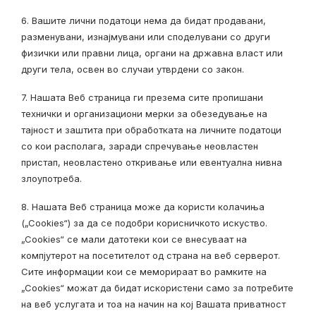
6. Вашите лични податоци нема да бидат продавани,
разменувани, изнајмувани или споделувани со други
физички или правни лица, органи на државна власт или
други тела, освен во случаи утврдени со закон.
7. Нашата Веб страница ги презема сите пропишани
технички и организациони мерки за обезедување на
тајност и заштита при обработката на личните податоци
со кои располага, заради спречување неовластен
пристап, неовластено откривање или евентуална нивна
злоупотреба.
8. Нашата Веб страница може да користи
колачиња
(„Cookies“) за да се подобри корисничкото искуство.
„Cookies“ се мали датотеки кои се внесуваат на
компјутерот на посетителот од страна на веб серверот.
Сите информации кои се меморираат во рамките на
„Cookies“ можат да бидат искористени само за потребите
на веб услугата и тоа на начин на кој Вашата приватност