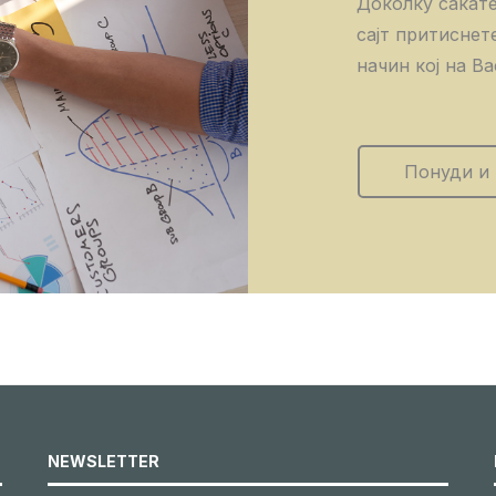
Доколку сакате
сајт притиснет
начин кој на Ва
Понуди и
NEWSLETTER