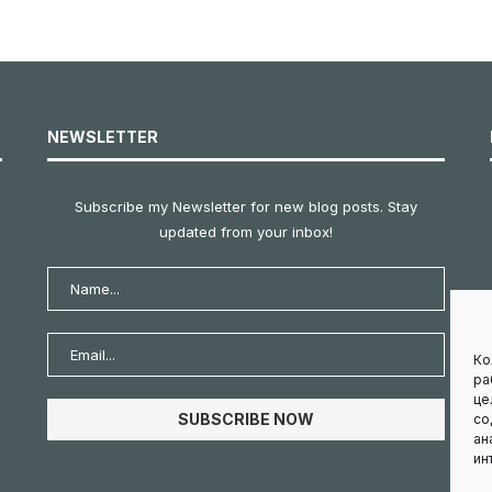
NEWSLETTER
Subscribe my Newsletter for new blog posts. Stay
updated from your inbox!
Ко
ра
це
со
ан
ин