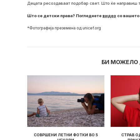
Децата ресоздаваат подобар свет. Што ќе направиш 
Што се детски права? Погледнете
видео
со вашето
*Фотографија преземена од
unicef.org
БИ МОЖЕЛО 
И ВО 5
СТРАВ ОД СИЛНИ ЗВУЦИ: 3
ДЕТЕТО ТИ 