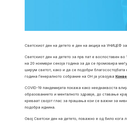
Светскиот ден на детето е ден на акција на УНИЦЕФ за
Светскиот ден на детето за прв пат е воспоставен во
на 20 ноември секоја година за да се промовира меѓ
ширум светот, како и да се подобри благосостојбата н
година Генералното собрание на ОН ја усвојува
Конве
COVID-19 пандемијата покажа како нееднаквоста влиј
образованието и менталното здравје, до ставање крај
креваат својот глас за прашања кои се важни за нивн
подобра иднина.
Овој Светски ден на детето, поважно е од било кога 