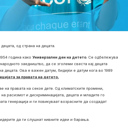
 децата, од страна на децата.
 1954 година како
Универзален ден на детето
. Се одбележува
ународното заедништво, да се зголеми свеста кај децата
а децата. Ова е важен датум, бидејќи е датум кога во 1989
нцијата за правата на детето.
ае на правата на секое дете. Од климатските промени,
 на расизмот и дискриминацијата, децата и младите го
ата генерација и ги повикуваат возрасните да создадат
лидерите да ги слушнат нивните идеи и барања.