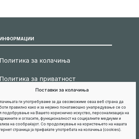
ИНФОРМАЦИИ
Политика за колачиња
Политика за приватност
Поставки за колачиња
Маркетинг
лачињата ги употребуваме за да овозможиме оваа веб страна да
боти правилно како и за нејзино понатамошно унапредување се со
л подобрување на Вашето корисничко искуство, персонализација на
Контакт
држините и огласите, функционалност на социјалните медиуми и
ализа на сообраќајот. Со продолжување на користењето на нашата
тернет страница ја прифаќате употребата на колачиња (cookies).