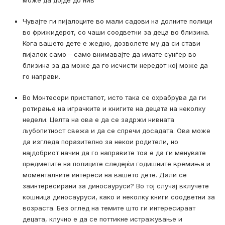
Чувајте ги пијалоците во мали садови на долните полици
во фрижидерот, со чаши соодветни за деца во близина.
Кога вашето дете е жедно, дозволете му да си стави
пијалок само – само внимавајте да имате сунѓер во
близина за да може да го исчисти нередот кој може да
го направи.
Во Монтесори пристапот, исто така се охрабрува да ги
ротирање на играчките и книгите на децата на неколку
недели. Целта на ова е да се задржи нивната
љубопитност свежа и да се спречи досадата. Ова може
да изгледа поразително за некои родители, но
најдобриот начин да го направите тоа е да ги менувате
предметите на полиците следејќи годишните времиња и
моменталните интереси на вашето дете. Дали се
заинтересирани за диносауруси? Во тој случај вклучете
кошница диносауруси, како и неколку книги соодветни за
возраста. Без оглед на темите што ги интересираат
децата, клучно е да се поттикне истражување и