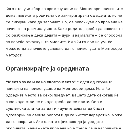
Кога станува збор за применување на Монтесори принципите
дома, повеќето родители се заинтригирани од идејата, но не
се сигурни како да започнат. Но, се започнува со промена на
начинот на размислување. Како родител, треба да започнете
со разбирање дека децата – дури и најмалите – се способни
за повеќе отколку што мислите. Имајќи го ова на ум, ќе
можете да започнете успешно да го применувате Монтесори
методот.
Организирајте ја средината
‘’Место за се и се на своето место”
е еден од клучните
принципи на применување на Монтесори дома. Кога ќе
одредите место за секој предмет, вашето дете секогаш ќе
знае каде стои се и каде треба да се врати. Ова е
суштинска алатка за да ги научите децата да бидат
одговорни за своите работи и да го чистат нередот кој може
да го направат. Ако сакате ефикасно да ја уредите
околината, најважната промена која треба да ја направите е