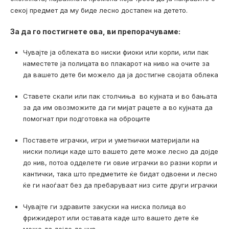
секој предмет да му биде лесно достапен на детето.
За да го постигнете ова, ви препорачуваме:
Чувајте ја облеката во ниски фиоки или корпи, или пак
наместете ја полицата во плакарот на ниво на очите за
да вашето дете би можело да ја достигне својата облека
Ставете скали или пак столчиња во кујната и во бањата
за да им овозможите да ги мијат рацете а во кујната да
помогнат при подготовка на оброците
Поставете играчки, игри и уметнички материјали на
ниски полици каде што вашето дете може лесно да дојде
до нив, потоа одделете ги овие играчки во разни корпи и
кантички, така што предметите ќе бидат одвоени и лесно
ќе ги наоѓаат без да пребаруваат низ сите други играчки
Чувајте ги здравите закуски на ниска полица во
фрижидерот или оставата каде што вашето дете ќе
може да дојде до нив