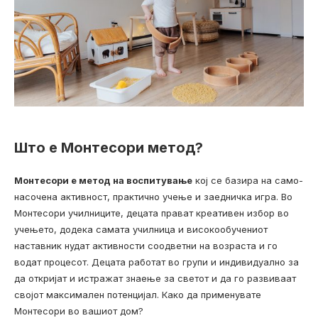
Што е Монтесори метод?
Монтесори е метод на воспитување
кој се базира на само-
насочена активност, практично учење и заедничка игра. Во
Монтесори училниците, децата прават креативен избор во
учењето, додека самата училница и високообучениот
наставник нудат активности соодветни на возраста и го
водат процесот. Децата работат во групи и индивидуално за
да откријат и истражат знаење за светот и да го развиваат
својот максимален потенцијал. Како да применувате
Монтесори во вашиот дом?