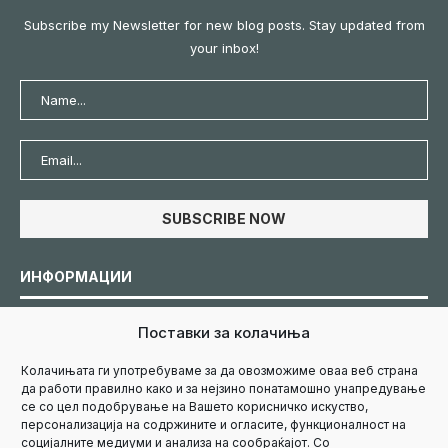
Subscribe my Newsletter for new blog posts. Stay updated from
your inbox!
ИНФОРМАЦИИ
Поставки за колачиња
Политика за колачиња
Колачињата ги употребуваме за да овозможиме оваа веб страна
да работи правилно како и за нејзино понатамошно унапредување
Политика за приватност
се со цел подобрување на Вашето корисничко искуство,
персонализација на содржините и огласите, функционалност на
социјалните медиуми и анализа на сообраќајот. Со