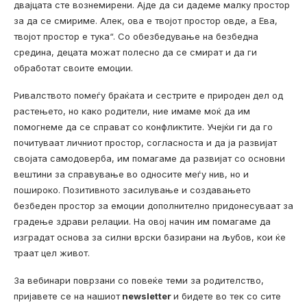
двајцата сте вознемирени. Ајде да си дадеме малку простор
за да се смириме. Алек, ова е твојот простор овде, а Ева,
твојот простор е тука“. Со обезбедување на безбедна
средина, децата можат полесно да се смират и да ги
обработат своите емоции.
Ривалството помеѓу браќата и сестрите е природен дел од
растењето, но како родители, ние имаме моќ да им
помогнеме да се справат со конфликтите. Учејќи ги да го
почитуваат личниот простор, согласноста и да ја развијат
својата самодоверба, им помагаме да развијат со основни
вештини за справување во односите меѓу нив, но и
пошироко. Позитивното засилување и создавањето
безбеден простор за емоции дополнително придонесуваат за
градење здрави релации. На овој начин им помагаме да
изградат основа за силни врски базирани на љубов, кои ќе
траат цел живот.
За вебинари поврзани со повеќе теми за родителство,
пријавете се на нашиот
newsletter
и бидете во тек со сите