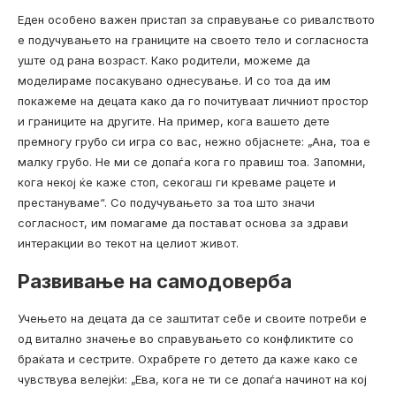
Еден особено важен пристап за справување со ривалството
е подучувањето на границите на своето тело и согласноста
уште од рана возраст. Како родители, можеме да
моделираме посакувано однесување. И со тоа да им
покажеме на децата како да го почитуваат личниот простор
и границите на другите. На пример, кога вашето дете
премногу грубо си игра со вас, нежно објаснете: „Ана, тоа е
малку грубо. Не ми се допаѓа кога го правиш тоа. Запомни,
кога некој ќе каже стоп, секогаш ги креваме рацете и
престануваме“. Со подучувањето за тоа што значи
согласност, им помагаме да постават основа за здрави
интеракции во текот на целиот живот.
Развивање на самодоверба
Учењето на децата да се заштитат себе и своите потреби е
од витално значење во справувањето со конфликтите со
браќата и сестрите. Охрабрете го детето да каже како се
чувствува велејќи: „Ева, кога не ти се допаѓа начинот на кој