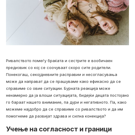
Ривалството помеѓу браќата и сестрите е вообичаен
предизвик со кој се соочуваат скоро сите родители.
Понекогаш, секојдневните расправии и несогласувања
може да направат да се прашуваме како ефикасно да се
справиме со овие ситуации. Бурната реакција може
ненамерно да ја влоши ситуацијата, бидејќи децата постојано
го бараат нашето внимание, па дури и негативното. Па, како
можеме најдобро да се справиме со ривалството и да им
помогнеме да развијат здрава и силна конекција?
Учење на согласност и граници