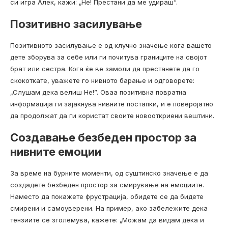
си игра Алек, кажи: „Не! Престани да ме удираш“.
Позитивно засилување
Позитивното засилување е од клучно значење кога вашето
дете зборува за себе или ги почитува границите на својот
брат или сестра. Кога ќе ве замоли да престанете да го
скокоткате, уважете го нивното барање и одговорете:
„Слушам дека велиш Не!”. Оваа позитивна повратна
информација ги зајакнува нивните постапки, и е поверојатно
да продолжат да ги користат своите новооткриени вештини.
Создавање безбеден простор за
нивните емоции
За време на бурните моменти, од суштинско значење е да
создадете безбеден простор за смирување на емоциите.
Наместо да покажете фрустрација, обидете се да бидете
смирени и самоуверени. На пример, ако забележите дека
тензиите се зголемува, кажете: „Можам да видам дека и