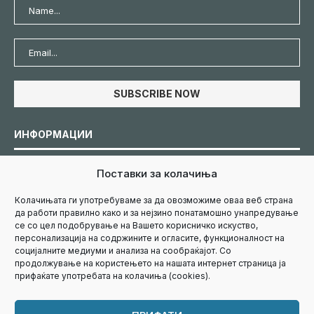
ИНФОРМАЦИИ
Поставки за колачиња
Политика за колачиња
Колачињата ги употребуваме за да овозможиме оваа веб страна
да работи правилно како и за нејзино понатамошно унапредување
Политика за приватност
се со цел подобрување на Вашето корисничко искуство,
персонализација на содржините и огласите, функционалност на
социјалните медиуми и анализа на сообраќајот. Со
Маркетинг
продолжување на користењето на нашата интернет страница ја
прифаќате употребата на колачиња (cookies).
Контакт