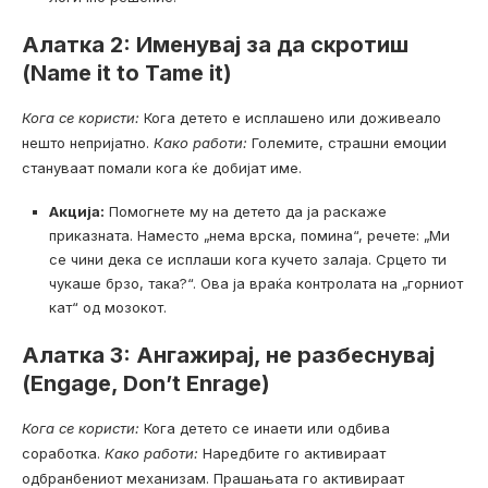
Алатка 2: Именувај за да скротиш
(Name it to Tame it)
Кога се користи:
Кога детето е исплашено или доживеало
нешто непријатно.
Како работи:
Големите, страшни емоции
стануваат помали кога ќе добијат име.
Акција:
Помогнете му на детето да ја раскаже
приказната. Наместо „нема врска, помина“, речете: „Ми
се чини дека се исплаши кога кучето залаја. Срцето ти
чукаше брзо, така?“. Ова ја враќа контролата на „горниот
кат“ од мозокот.
Алатка 3: Ангажирај, не разбеснувај
(Engage, Don’t Enrage)
Кога се користи:
Кога детето се инаети или одбива
соработка.
Како работи:
Наредбите го активираат
одбранбениот механизам. Прашањата го активираат