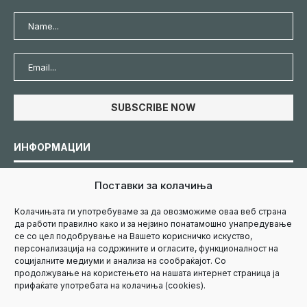
ИНФОРМАЦИИ
Поставки за колачиња
Политика за колачиња
Колачињата ги употребуваме за да овозможиме оваа веб страна
да работи правилно како и за нејзино понатамошно унапредување
Политика за приватност
се со цел подобрување на Вашето корисничко искуство,
персонализација на содржините и огласите, функционалност на
социјалните медиуми и анализа на сообраќајот. Со
Маркетинг
продолжување на користењето на нашата интернет страница ја
прифаќате употребата на колачиња (cookies).