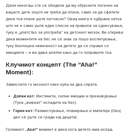
Дали некогаш сте се обиделе да му објасните логично на
вашето дете зошто не треба да плаче, само за да сфатите
дека тоа плаче уште погласно? Оваа книга е одбрана затоа
што не е само уште еден список на правила за однесување,
туку е „упатство за употреба“ на детскиот мозок. Ви открива
дека моментите на бес не се знак за лошо воспитување,
туку биолошка неможност на детето да се справи со
емоциите – и ви дава алатки како да го поправите тоа.
Клучниот концепт (The “Aha!”
Moment):
Замислете го мозокот како куќа на два спрата.
Долен кат:
Инстинкти, силни емоции и преживување
(Тука „живеат“ испадите на бес).
Горен кат:
Размислување, планирање и емпатија (Овој
дел сè уште се гради кај децата).
Големиот
„Аха!“
момент е дека кога детето има испад,