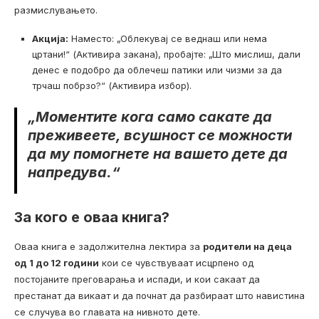
размислувањето.
Акција:
Наместо: „Облекувај се веднаш или нема
цртани!“ (Активира закана), пробајте: „Што мислиш, дали
денес е подобро да облечеш патики или чизми за да
трчаш побрзо?“ (Активира избор).
„Моментите кога само сакате да
преживеете, всушност се можности
да му помогнете на вашето дете да
напредува.“
За кого е оваа книга?
Оваа книга е задолжителна лектира за
родители на деца
од 1 до 12 години
кои се чувствуваат исцрпено од
постојаните преговарања и испади, и кои сакаат да
престанат да викаат и да почнат да разбираат што навистина
се случува во главата на нивното дете.