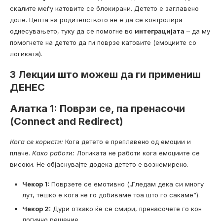
скалите меѓу катовите се блокирани. Детето е заглавено
доле. Целта на родителството не е да се контролира
однесувањето, туку да се помогне во
интеграцијата
– да му
помогнете на детето да ги поврзе катовите (емоциите со
логиката).
3 Лекции што можеш да ги примениш
ДЕНЕС
Алатка 1: Поврзи се, па пренасочи
(Connect and Redirect)
Кога се користи:
Кога детето е преплавено од емоции и
плаче.
Како работи:
Логиката не работи кога емоциите се
високи. Не објаснувајте додека детето е вознемирено.
Чекор 1:
Поврзете се емотивно („Гледам дека си многу
лут, тешко е кога не го добиваме тоа што го сакаме“).
Чекор 2:
Дури откако ќе се смири, пренасочете го кон
логично решение.