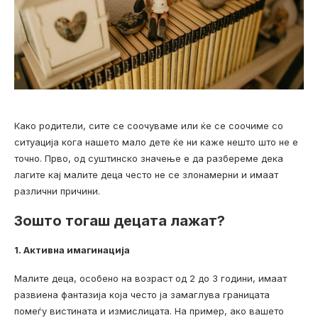
Како родители, сите се соочуваме или ќе се соочиме со
ситуација кога нашето мало дете ќе ни каже нешто што не е
точно. Прво, од суштинско значење е да разбереме дека
лагите кај малите деца често не се злонамерни и имаат
различни причини.
Зошто тогаш децата лажат?
1. Активна имагинација
Малите деца, особено на возраст од 2 до 3 години, имаат
развиена фантазија која често ја замаглува границата
помеѓу вистината и измислицата. На пример, ако вашето