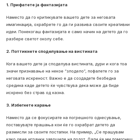
1. Прифатете ја фантазијата
Наместо да го критикувате вашето дете за неговата
имагинација, охрабрете го да ги развива своите креативни
идеи. Понекогаш фантазијата е само начин на детето да го
разбере светот околу себе.
2. Поттикнете споделување на вистината
Кога вашето дете ја споделува вистината, дури и кога тоа
значи признавање на некое “злодело”, пофалете го за
неговата искреност. Важно е да создадете безбедна
средина каде детето ќе чувствува дека може да биде
искрено без страв од казна.
3. Избегнете карање
Наместо да се фокусирате на погрешното однесување,
поставувајте прашања кои ќе го охрабрат детето да
размисли за своите постапки. На пример, „Се прашувам
како овие играчки завршиле на подот. Дали ќе ми помогнеш