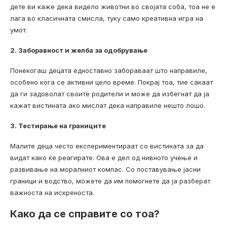
дете ви каже дека видело животни во својата соба, тоа не е
лага во класичната смисла, туку само креативна игра на
умот.
2. Заборавност и желба за одобрување
Понекогаш децата едноставно забораваат што направиле,
особено кога се активни цело време. Покрај тоа, тие сакаат
да ги задоволат своите родители и може да избегнат да ја
кажат вистината ако мислат дека направиле нешто лошо.
3. Тестирање на границите
Малите деца често експериментираат со вистината за да
видат како ќе реагирате. Ова е дел од нивното учење и
развивање на моралниот компас. Со поставување јасни
граници и водство, можете да им помогнете да ја разберат
важноста на искреноста.
Како да се справите со тоа?