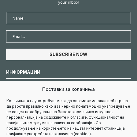
your inbox!
ИНФОРМАЦИИ
Поставки за колачиња
Политика за колачиња
Колачињата ги употребуваме за да овозможиме оваа веб страна
да работи правилно како и за нејзино понатамошно унапредување
Политика за приватност
се со цел подобрување на Вашето корисничко искуство,
персонализација на содржините и огласите, функционалност на
социјалните медиуми и анализа на сообраќајот. Со
Маркетинг
продолжување на користењето на нашата интернет страница ја
прифаќате употребата на колачиња (cookies).