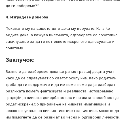
да ги собереме?“
4. Изградете доверба
Покажете му на вашето дете дека му верувате. Кога ќе
видите дека ја кажува вистината, одговорете со позитивно
засилување за да го поттикнете искреното однесување и
понатаму.
Заклучок:
Важно е да разбереме дека во раниот развој децата учат
како да се справуваат со светот околу нив. Како родители,
треба да ги поддржиме и да им помогнеме да ја разберат
разликата помеѓу фантазијата и реалноста, истовремено
градејќи ја нивната доверба во нас и нивната способност да
бидат искрени.Со прифаќање на нивната имагинација и
нежно негување на нивниот инстинкт за вистина, можете да
им помогнете да се развијат во чесни и одговорни личности.