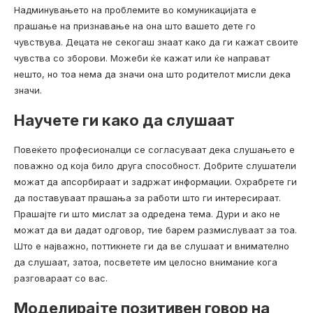
Надминувањето на проблемите во комуникацијата е
прашање на признавање на она што вашето дете го
чувствува. Децата не секогаш знаат како да ги кажат своите
чувства со зборови. Можеби ќе кажат или ќе направат
нешто, но тоа нема да значи она што родителот мисли дека
значи.
Научете ги како да слушаат
Повеќето професионалци се согласуваат дека слушањето е
поважно од која било друга способност. Добрите слушатели
можат да апсорбираат и задржат информации. Охрабрете ги
да поставуваат прашања за работи што ги интересираат.
Прашајте ги што мислат за одредена тема. Дури и ако не
можат да ви дадат одговор, тие барем размислуваат за тоа.
Што е најважно, поттикнете ги да ве слушаат и внимателно
да слушаат, затоа, посветете им целосно внимание кога
разговараат со вас.
Моделирајте позитивен говор на