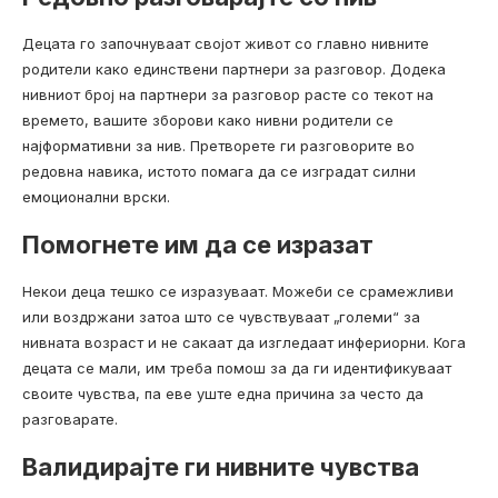
Децата го започнуваат својот живот со главно нивните
родители како единствени партнери за разговор. Додека
нивниот број на партнери за разговор расте со текот на
времето, вашите зборови како нивни родители се
најформативни за нив. Претворете ги разговорите во
редовна навика, истото помага да се изградат силни
емоционални врски.
Помогнете им да се изразат
Некои деца тешко се изразуваат. Можеби се срамежливи
или воздржани затоа што се чувствуваат „големи“ за
нивната возраст и не сакаат да изгледаат инфериорни. Кога
децата се мали, им треба помош за да ги идентификуваат
своите чувства, па еве уште една причина за често да
разговарате.
Валидирајте ги нивните чувства