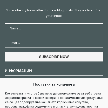
Subscribe my Newsletter for new blog posts. Stay updated from
your inbox!
ИНФОРМАЦИИ
Поставки за колачиња
Политика за колачиња
Колачињата ги употребуваме за да овозможиме оваа веб страна
да работи правилно како и за нејзино понатамошно унапредување
Политика за приватност
се со цел подобрување на Вашето корисничко искуство,
персонализација на содржините и огласите, функционалност на