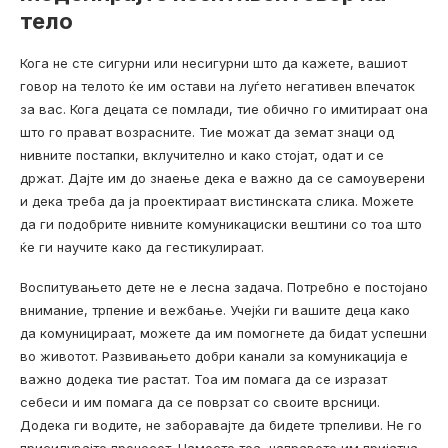
тело
Кога не сте сигурни или несигурни што да кажете, вашиот
говор на телото ќе им остави на луѓето негативен впечаток
за вас. Кога децата се помлади, тие обично го имитираат она
што го прават возрасните. Тие можат да земат знаци од
нивните постапки, вклучително и како стојат, одат и се
држат. Дајте им до знаење дека е важно да се самоуверени
и дека треба да ја проектираат вистинската слика. Можете
да ги подобрите нивните комуникациски вештини со тоа што
ќе ги научите како да гестикулираат.
Воспитувањето дете не е лесна задача. Потребно е постојано
внимание, трпение и вежбање. Учејќи ги вашите деца како
да комуницираат, можете да им помогнете да бидат успешни
во животот. Развивањето добри канали за комуникација е
важно додека тие растат. Тоа им помага да се изразат
себеси и им помага да се поврзат со своите врсници.
Додека ги водите, не заборавајте да бидете трпеливи. Не го
присилувајте процесот. Наместо тоа, направете им пријатна