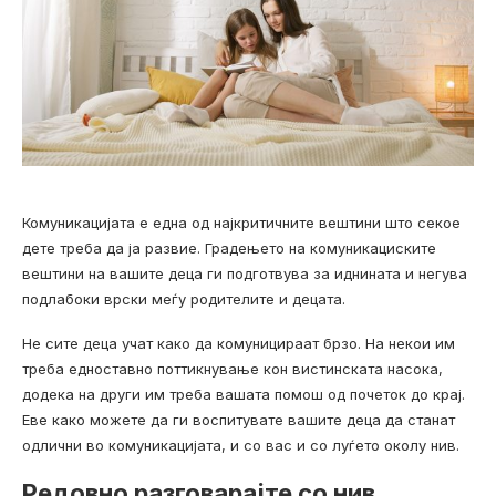
Комуникацијата е една од најкритичните вештини што секое
дете треба да ја развие. Градењето на комуникациските
вештини на вашите деца ги подготвува за иднината и негува
подлабоки врски меѓу родителите и децата.
Не сите деца учат како да комуницираат брзо. На некои им
треба едноставно поттикнување кон вистинската насока,
додека на други им треба вашата помош од почеток до крај.
Еве како можете да ги воспитувате вашите деца да станат
одлични во комуникацијата, и со вас и со луѓето околу нив.
Редовно разговарајте со нив