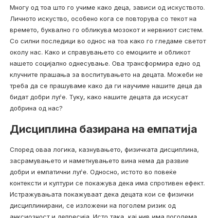
Многу од тоа што го учиме како деца, зависи од искуството.
Личното искуство, особено кога се повторува со текот на
времето, буквално го обликува мозокот и нервниот систем.
Со силни последици во однос на тоа како го гледаме светот
околу нас. Како и справувањето со емоциите и обликот
нашето социјално однесување. Ова трансформира едно од
клучните прашања за воспитувањето на децата. Можеби не
треба да се прашуваме како да ги научиме нашите деца да
бидат добри луѓе. Туку, како нашите децата да искусат
добрина од нас?
Дисциплина базирана на емпатија
Според оваа логика, казнувањето, физичката дисциплина,
засрамувањето и наметнувањето вина нема да развие
добри и емпатични луѓе. Односно, истото во повеќе
контексти и култури се покажува дека има спротивен ефект.
Истражувањата покажуваат дека децата кои се физички
дисциплинирани, се изложени на поголем ризик од
анксиозност и депресија. Исто така, кај нив има поголема