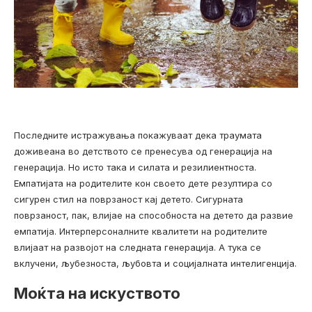
Последните истражувања покажуваат дека траумата
доживеана во детството се пренесува од генерација на
генерација. Но исто така и силата и резилиентноста.
Емпатијата на родителите кон своето дете резултира со
сигурен стил на поврзаност кај детето. Сигурната
поврзаност, пак, влијае на способноста на детето да развие
емпатија. Интерперсоналните квалитети на родителите
влијаат на развојот на следната генерација. А тука се
вклучени, љубезноста, љубовта и социјалната интелигенција.
Моќта на искуството