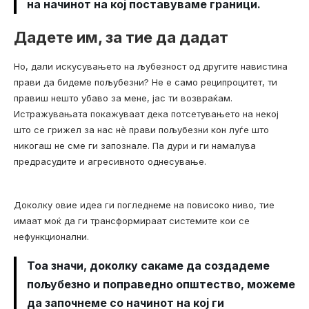
на начинот на кој поставуваме граници.
Дадете им, за тие да дадат
Но, дали искусувањето на љубезност од другите навистина
прави да бидеме пољубезни? Не е само реципроцитет, ти
правиш нешто убаво за мене, јас ти возвраќам.
Истражувањата покажуваат дека потсетувањето на некој
што се грижел за нас нè прави пољубезни кон луѓе што
никогаш не сме ги запознале. Па дури и ги намалува
предрасудите и агресивното однесување.
Доколку овие идеа ги погледнеме на повисоко ниво, тие
имаат моќ да ги трансформираат системите кои се
нефункционални.
Тоа значи, доколку сакаме да создадеме
пољубезно и поправедно општество, можеме
да започнеме со начинот на кој ги