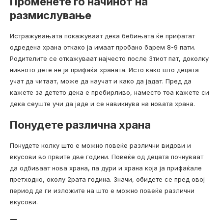
Променете го начинот на
размислување
Истражувањата покажуваат дека бебињата ќе прифатат
одредена храна откако ја имаат пробано барем 8-9 пати.
Родителите се откажуваат најчесто после 3тиот пат, доколку
нивното дете не ја прифаќа храната. Исто како што децата
учат да читаат, може да научат и како да јадат. Пред да
кажете за детето дека е пребирливо, наместо тоа кажете си
дека сеуште учи да јаде и се навикнува на новата храна.
Понудете различна храна
Понудете колку што е можно повеќе различни видови и
вкусови во првите две години. Повеќе од децата почнуваат
да одбиваат нова храна, па дури и храна која ја прифаќале
претходно, околу 2рата година. Значи, обидете се пред овој
период да ги изложите на што е можно повеќе различни
вкусови.