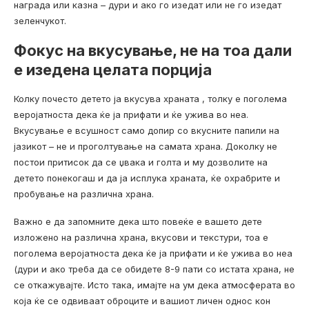
награда или казна – дури и ако го изедат или не го изедат
зеленчукот.
Фокус на вкусување, не на тоа дали
е изедена целата порција
Колку почесто детето ја вкусува храната , толку е поголема
веројатноста дека ќе ја прифати и ќе ужива во неа.
Вкусување е всушност само допир со вкусните папили на
јазикот – не и проголтување на самата храна. Доколку не
постои притисок да се џвака и голта и му дозволите на
детето понекогаш и да ја исплука храната, ќе охрабрите и
пробување на различна храна.
Важно е да запомните дека што повеќе е вашето дете
изложено на различна храна, вкусови и текстури, тоа е
поголема веројатноста дека ќе ја прифати и ќе ужива во неа
(дури и ако треба да се обидете 8-9 пати со истата храна, не
се откажувајте. Исто така, имајте на ум дека атмосферата во
која ќе се одвиваат оброците и вашиот личен однос кон