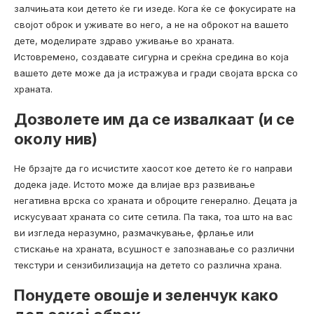
залчињата кои детето ќе ги изеде. Кога ќе се фокусирате на
својот оброк и уживате во него, а не на оброкот на вашето
дете, моделирате здраво уживање во храната.
Истовремено, создавате сигурна и среќна средина во која
вашето дете може да ја истражува и гради својата врска со
храната.
Дозволете им да се извалкаат (и се
околу нив)
Не брзајте да го исчистите хаосот кое детето ќе го направи
додека јаде. Истото може да влијае врз развивање
негативна врска со храната и оброците генерално. Децата ја
искусуваат храната со сите сетила. Па така, тоа што на вас
ви изгледа неразумно, размачкување, фрлање или
стискање на храната, всушност е запознавање со различни
текстури и сензибилизација на детето со различна храна.
Понудете овошје и зеленчук како