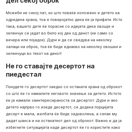
дел секој оброк
Можеби не секој пат, но што повеќе изложено е детето на
одредена храна, тоа е поверојатно дека ќе ја прифати. Исто
така, вашето дете ќе порасне со идејата дека овошје и
зеленчук се јадат во било кој ден од денот (не само со
вечера или појадок). Дури и да се сведува на неколку
залаци на оброк, тоа ќе биде еднакво на неколку овошки и
зеленчуци во текот на денот!
Не го ставајте десертот на
пиедестал
Понудете го десертот заедно со останата храна од оброкот
со што ќе го намалите неговото значење за детето. Истото
ќе ја намали заинтересираноста за десертот. Дури и ако
детето најпрво го изеде десертот, се додека порцијата
десерт е мала, желбата ќе биде задоволена, а сепак му
дадат шанса и на останатиот дел од оброкот. Важно е да ја
избегнете ситуацијата каде десертот ќе го користите како