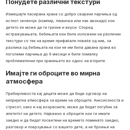
Понудете различни текстури
Измешајте пасирана храна со добро сварени парчиња од
истиот зеленчук (компир, тиквичка или пак авокадо) кои
детето ќе може да ги гризне и вкуси. Според
истражувањата, бебињата кои биле изложени на различни
текстури со тек на време прифаќале повеќе од нив, за
разлика од бебињата на кои не им била давана храна во
поголеми парчиња до 9 месеци и биле помалку
проблематични при хранењето во однос на вторите.
Имајте ги оброците во мирна
атмосфера
Пребирливоста кај децата може да биде одговор на
непријатна атмосфера за време на оброците. Анксиозноста и
стресот, како и кај возрасните, може да бидат погубни за
апетитот на детето. Најважно е оброците кои ги имате
заедно и да бидат посветени на времето поминато заедно,
разговор и поврзување со вашето дете, а не броење на