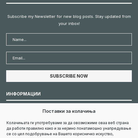
Subscribe my Newsletter for new blog posts. Stay updated from
your inbox!
ИНФОРМАЦИИ
Поставки за колачиња
Политика за колачиња
Колачињата ги употребуваме за да овозможиме оваа веб страна
да работи правилно како и за нејзино понатамошно унапредување
Политика за приватност
се со цел подобрување на Вашето корисничко искуство,