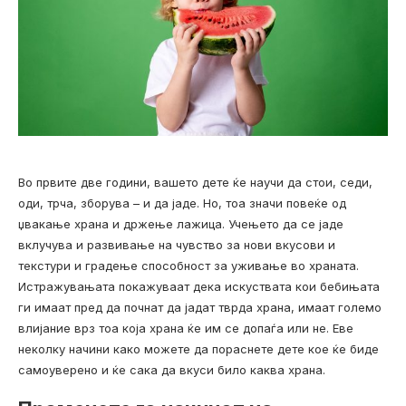
Во првите две години, вашето дете ќе научи да стои, седи,
оди, трча, зборува – и да јаде. Но, тоа значи повеќе од
џвакање храна и држење лажица. Учењето да се јаде
вклучува и развивање на чувство за нови вкусови и
текстури и градење способност за уживање во храната.
Истражувањата покажуваат дека искуствата кои бебињата
ги имаат пред да почнат да јадат тврда храна, имаат големо
влијание врз тоа која храна ќе им се допаѓа или не. Еве
неколку начини како можете да пораснете дете кое ќе биде
самоуверено и ќе сака да вкуси било каква храна.