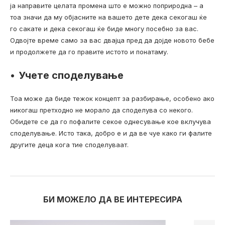
ја направите целата промена што е можно поприродна – а
тоа значи да му објасните на вашето дете дека секогаш ќе
го сакате и дека секогаш ќе биде многу посебно за вас.
Одвојте време само за вас двајца пред да дојде новото бебе
и продолжете да го правите истото и понатаму.
•
Учете споделување
Тоа може да биде тежок концепт за разбирање, особено ако
никогаш претходно не морало да споделува со некого.
Обидете се да го пофалите секое однесување кое вклучува
споделување. Исто така, добро е и да ве чуе како ги фалите
другите деца кога тие споделуваат.
БИ МОЖЕЛО ДА ВЕ ИНТЕРЕСИРА