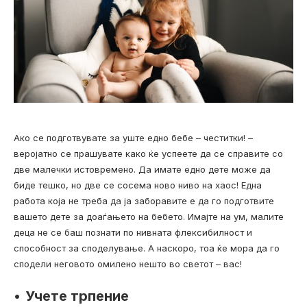
Ако се подготвувате за уште едно бебе – честитки! –
веројатно се прашувате како ќе успеете да се справите со
две малечки истовремено. Да имате едно дете може да
биде тешко, но две се сосема ново ниво на хаос! Една
работа која не треба да ја заборавите е да го подготвите
вашето дете за доаѓањето на бебето. Имајте на ум, малите
деца не се баш познати по нивната флексибилност и
способност за споделување. А наскоро, тоа ќе мора да го
сподели неговото омилено нешто во светот – вас!
•
Учете трпение