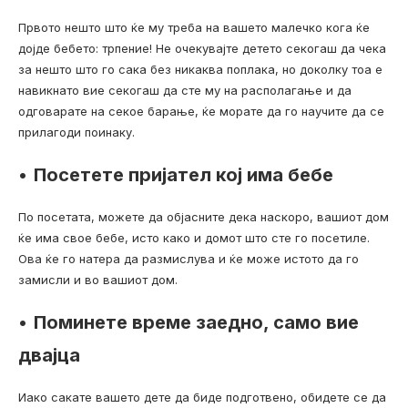
Првото нешто што ќе му треба на вашето малечко кога ќе
дојде бебето: трпение! Не очекувајте детето секогаш да чека
за нешто што го сака без никаква поплака, но доколку тоа е
навикнато вие секогаш да сте му на располагање и да
одговарате на секое барање, ќе морате да го научите да се
прилагоди поинаку.
•
Посетете пријател кој има бебе
По посетата, можете да објасните дека наскоро, вашиот дом
ќе има свое бебе, исто како и домот што сте го посетиле.
Ова ќе го натера да размислува и ќе може истото да го
замисли и во вашиот дом.
•
Поминете време заедно, само вие
двајца
Иако сакате вашето дете да биде подготвено, обидете се да