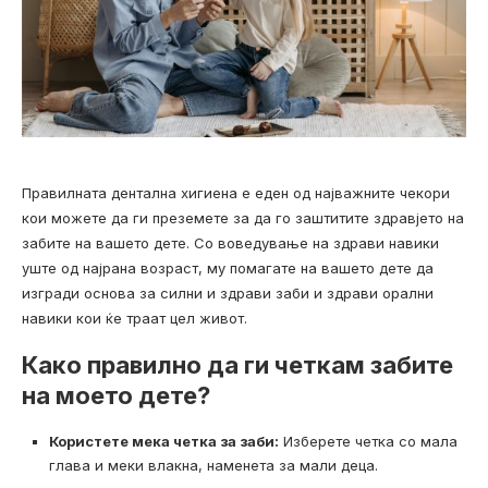
Правилната дентална хигиена е еден од најважните чекори
кои можете да ги преземете за да го заштитите здравјето на
забите на вашето дете. Со воведување на здрави навики
уште од најрана возраст, му помагате на вашето дете да
изгради основа за силни и здрави заби и здрави орални
навики кои ќе траат цел живот.
Како правилно да ги четкам забите
на моето дете?
Користете мека четка за заби:
Изберете четка со мала
глава и меки влакна, наменета за мали деца.