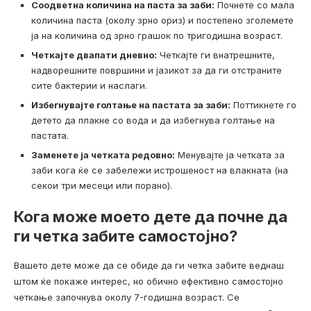
Соодветна количина на паста за заби:
Почнете со мала
количина паста (околу зрно ориз) и постепено зголемете
ја на количина од зрно грашок по тригодишна возраст.
Четкајте двапати дневно:
Четкајте ги внатрешните,
надворешните површини и јазикот за да ги отстраните
сите бактерии и наслаги.
Избегнувајте голтање на пастата за заби:
Поттикнете го
детето да плакне со вода и да избегнува голтање на
пастата.
Заменете ја четката редовно:
Менувајте ја четката за
заби кога ќе се забележи истрошеност на влакната (на
секои три месеци или порано).
Кога може моето дете да почне да
ги четка забите самостојно?
Вашето дете може да се обиде да ги четка забите веднаш
штом ќе покаже интерес, но обично ефективно самостојно
четкање започнува околу 7-годишна возраст. Се