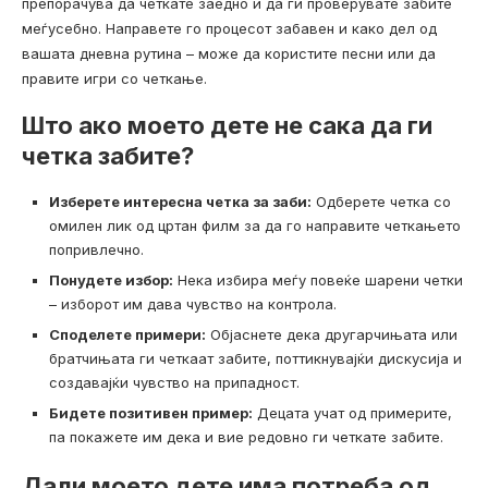
препорачува да четкате заедно и да ги проверувате забите
меѓусебно. Направете го процесот забавен и како дел од
вашата дневна рутина – може да користите песни или да
правите игри со четкање.
Што ако моето дете не сака да ги
четка забите?
Изберете интересна четка за заби:
Одберете четка со
омилен лик од цртан филм за да го направите четкањето
попривлечно.
Понудете избор:
Нека избира меѓу повеќе шарени четки
– изборот им дава чувство на контрола.
Споделете примери:
Објаснете дека другарчињата или
братчињата ги четкаат забите, поттикнувајќи дискусија и
создавајќи чувство на припадност.
Бидете позитивен пример:
Децата учат од примерите,
па покажете им дека и вие редовно ги четкате забите.
Дали моето дете има потреба од