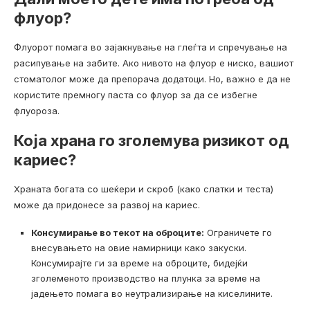
флуор?
Флуорот помага во зајакнување на глеѓта и спречување на
расипување на забите. Ако нивото на флуор е ниско, вашиот
стоматолог може да препорача додатоци. Но, важно е да не
користите премногу паста со флуор за да се избегне
флуороза.
Која храна го зголемува ризикот од
кариес?
Храната богата со шеќери и скроб (како слатки и теста)
може да придонесе за развој на кариес.
Консумирање во текот на оброците:
Ограничете го
внесувањето на овие намирници како закуски.
Консумирајте ги за време на оброците, бидејќи
зголеменото производство на плунка за време на
јадењето помага во неутрализирање на киселините.