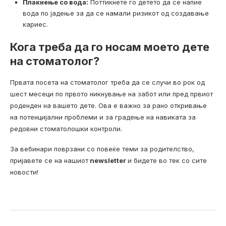
Плакнење со вода:
Поттикнете го детето да се напие
вода по јадење за да се намали ризикот од создавање
кариес.
Кога треба да го носам моето дете
на стоматолог?
Првата посета на стоматолог треба да се случи во рок од
шест месеци по првото никнување на забот или пред првиот
роденден на вашето дете. Ова е важно за рано откривање
на потенцијални проблеми и за градење на навиката за
редовни стоматолошки контроли.
За вебинари поврзани со повеќе теми за родителство,
пријавете се на нашиот
newsletter
и бидете во тек со сите
новости!