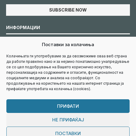
ИНФОРМАЦИИ
Поставки за колачиња
Политика за колачиња
Колачињата ги употребуваме за да овозможиме оваа веб страна
да работи правилно како и за нејзино понатамошно унапредување
Политика за приватност
се со цел подобрување на Вашето корисничко искуство,
персонализација на содржините и огласите, функционалност на
социјалните медиуми и анализа на сообраќајот. Со
Маркетинг
продолжување на користењето на нашата интернет страница ја
прифаќате употребата на колачиња (cookies).
Контакт
ПРИФАТИ
НЕ ПРИФАЌАЈ
ПОСТАВКИ
@2024 - Сите права задржани.