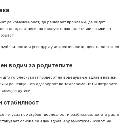
ака
учат да комуницираат, да решаваат проблеми, да бидат
орено се едноставни, но исклучително ефективни начини за
озраст.
 љубопитноста и ја поддржува креативноста, децата растат со
рен водич за родителите
и што го олеснуваат процесот на воведување здрави навики.
тични решенија што одговараат на темпераментот и потребите
 семејни рутини.
и стабилност
 се негуваат со љубов, доследност и разбирање, детето расте
оставуваат основа за еден здрав и урамнотежен живот, не