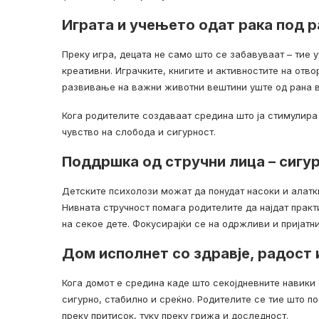
Играта и учењето одат рака под р
Преку игра, децата не само што се забавуваат – тие 
креативни. Играчките, книгите и активностите на отв
развивање на важни животни вештини уште од рана в
Кога родителите создаваат средина што ја стимулира
чувство на слобода и сигурност.
Поддршка од стручни лица – сигу
Детските психолози можат да понудат насоки и алатк
Нивната стручност помага родителите да најдат прак
на секое дете. Фокусирајќи се на одржливи и пријатни
Дом исполнет со здравје, радост 
Кога домот е средина каде што секојдневните навики
сигурно, стабилно и среќно. Родителите се тие што п
преку притисок, туку преку грижа и доследност.