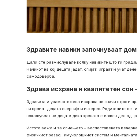
Здравите навики започнуваат дома
Дали сте размислувале колку навиките што ги градим
Начинот на кој децата јадат, спијат, играат и учат де
самодоверба.
Здрава исхрана и квалитетен сон –
Здравата и урамнотежена исхрана не значи строги пр
ги прават децата енергија и интерес. Родителите се т
покажуваат на децата дека храната е важен дел од гр
Истото важи и за спиењето – воспоставената вечерн
физичкиот развој, имунолошкиот систем и менталната