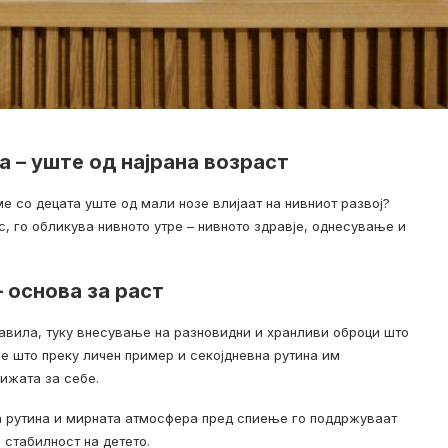
 – уште од најрана возраст
е со децата уште од мали нозе влијаат на нивниот развој?
нес, го обликува нивното утре – нивното здравје, однесување и
 основа за раст
авила, туку внесување на разновидни и хранливи оброци што
ие што преку личен пример и секојдневна рутина им
ижата за себе.
а рутина и мирната атмосфера пред спиење го поддржуваат
 стабилност на детето.