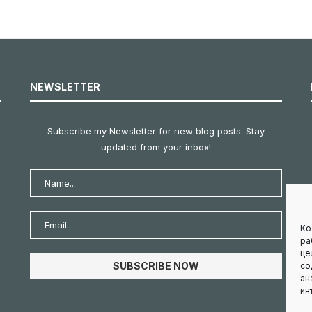
NEWSLETTER
Subscribe my Newsletter for new blog posts. Stay
updated from your inbox!
Ко
ра
це
со
ан
ин