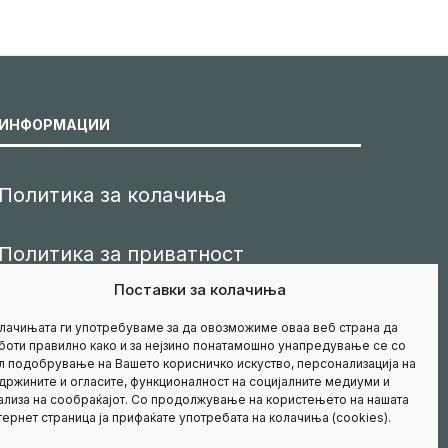
ИНФОРМАЦИИ
Политика за колачиња
Политика за приватност
Поставки за колачиња
Маркетинг
лачињата ги употребуваме за да овозможиме оваа веб страна да
боти правилно како и за нејзино понатамошно унапредување се со
л подобрување на Вашето корисничко искуство, персонализација на
Контакт
држините и огласите, функционалност на социјалните медиуми и
ализа на сообраќајот. Со продолжување на користењето на нашата
тернет страница ја прифаќате употребата на колачиња (cookies).