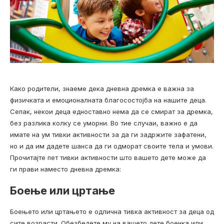
Како родители, знаеме дека дневна дремка е важна за
физичката и емоционалната благосостојба на нашите деца.
Сепак, некои деца едноставно нема да се смират за дремка,
без разлика колку се уморни. Во тие случаи, важно е да
имате на ум тивки активности за да ги задржите зафатени,
но и да им дадете шанса да ги одморат своите тела и умови.
Прочитајте пет тивки активности што вашето дете може да
ги прави наместо дневна дремка:
Боење или цртање
Боењето или цртањето е одлична тивка активност за деца од
сите возрасти. Обезбедете му на вашето дете боенка или