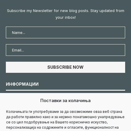
Subscribe my Newsletter for new blog posts. Stay updated from
your inbox!
ИНФОРМАЦИИ
Поставки за колачиња
Политика за колачиња
Колачињата ги употребуваме за да овозможиме оваа веб страна
да работи правилно како и за нејзино понатамошно унапредување
Политика за приватност
се со цел подобрување на Вашето корисничко искуство,
персонализација на содржините и огласите, функционалност на