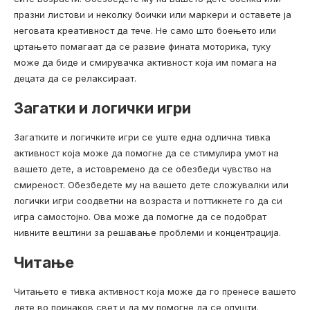
празни листови и неколку боички или маркери и оставете ја
неговата креативност да тече. Не само што боењето или
цртањето помагаат да се развие фината моторика, туку
може да биде и смирувачка активност која им помага на
децата да се релаксираат.
Загатки и логички игри
Загатките и логичките игри се уште една одлична тивка
активност која може да помогне да се стимулира умот на
вашето дете, а истовремено да се обезбеди чувство на
смиреност. Обезбедете му на вашето дете сложувалки или
логички игри соодветни на возраста и поттикнете го да си
игра самостојно. Ова може да помогне да се подобрат
нивните вештини за решавање проблеми и концентрација.
Читање
Читањето е тивка активност која може да го пренесе вашето
дете во поинаков свет и да му помогне да се опушти.