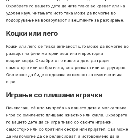
Охрабрете го вашето дете да чита тивко во кревет или на
удобен кауч. Читањето исто така може да помогне во
подобрување на вокабуларот и вештините за разбирање.
Коцки или лего
Коцки или лего се тивка активност што може да помогне во
развојот на фини моторни вештини и просторна
координација. Охрабрете го вашето дете да гради
самостојно или со братчето, сестричката или со другарче.
Ова може да биде и одлична активност за имагинативна
игра.
Играње со плишани играчки
Понекогаш, сè што му треба на вашето дете е малку тивка
игра со омиленото плишано животно или кукла. Охрабрете
го вашето дете да си игра тивко со своите играчки,
самостојно или со брат или сестра или пријател. Ова може
да им помогне да се релаксираат, а истовремено да ја