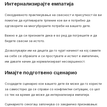
Интернализирајте емпатија
Секојдневното практикување на свесност и присутност ќе ви
помогне да култивирате трпение кое ви е потребно да
одговорите на многубројните потреби на вашето дете.
Важно е да си признаете дека е во ред да погрешите и да
бидете свесни за истото.
Дозволувајќи им на децата да го чујат начинот на кој самите
на себе се обраќате и си простувате и истиот е емпатичен,
им давате начин да нормализираат несовршеност.
Имајте подготвено сценарио
Создадете сценарио кое вашето дете ќе може да го користи
за самостојно да се справи со конфликтни ситуации, со цел
со тек на време да може да интернализира емпатија.
Сценариото секогаш започнува со заедничко признавање: