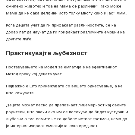
омилено животно и тоа на Мама се различни? Како може
Мама да не сака делфини исто толку многу како и јас? Хмм..
Кога децата учат да ги прифаќаат различностите, се на
добар пат да научат да ги прифаќаат различните емоции на
другите луѓе.
Практикувајте љубезност
Поставувањето на модел за емпатија е најефективниот
метод преку кој децата учат.
Најважно е што прикажувате со вашето однесување, а не
што кажувате.
Децата можат лесно да препознаат лицемерност кај своите
родители, што значи ако им се посочува да бидат културни и
љубезни а тие самите не го добиле истиот третман, нема да
ја интернализираат емпатијата како вредност.