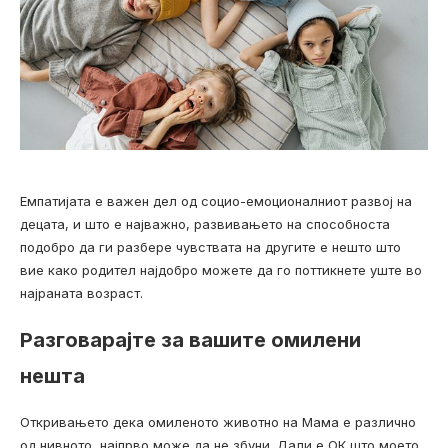
Емпатијата е важен дел од социо-емоционалниот развој на
децата, и што е најважно, развивањето на способноста
подобро да ги разбере чувствата на другите е нешто што
вие како родител најдобро можете да го поттикнете уште во
најраната возраст.
Разговарајте за вашите омилени
нешта
Откривањето дека омиленото животно на Мама е различно
од нивното, најпрво може да не збуни. Дали е ОК што моето