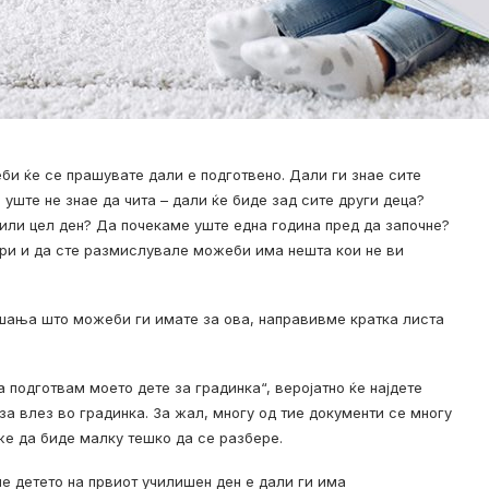
би ќе се прашувате дали е подготвено. Дали ги знае сите
 уште не знае да чита – дали ќе биде зад сите други деца?
или цел ден? Да почекаме уште една година пред да започне?
ури и да сте размислувале можеби има нешта кои не ви
ашања што можеби ги имате за ова, направивме кратка листа
 подготвам моето дете за градинка“, веројатно ќе најдете
а влез во градинка. За жал, многу од тие документи се многу
е да биде малку тешко да се разбере.
е детето на првиот училишен ден е дали ги има