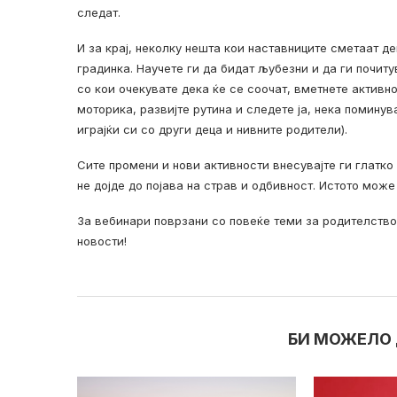
следат.
И за крај, неколку нешта кои наставниците сметаат д
градинка. Научете ги да бидат љубезни и да ги почиту
со кои очекувате дека ќе се соочат, вметнете активно
моторика, развијте рутина и следете ја, нека поминув
играјќи си со други деца и нивните родители).
Сите промени и нови активности внесувајте ги глатко
не дојде до појава на страв и одбивност. Истото мож
За вебинари поврзани со повеќе теми за родителство
новости!
БИ МОЖЕЛО 