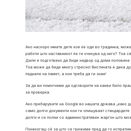
Ако наскоро имате дете кое ќе оди во градинка, може
работи што наставникот ќе ги очекува од него? Тоа сè
Дали е подготвено да биде надвор од дома половина 
Тоа може да биде многу стресно! Вистината е дека д
паднале на памет, а кои треба да ги знае!
За да ви помогнеме да одговорите на какви било пр
за проверка.
Ако пребарувате на Google во нашата држава „како да
само долги документи кои ги опишуваат стандардите з
долги и се полни со административен жаргон што мож
Понекогаш сè за што се грижиме пред да го испратим