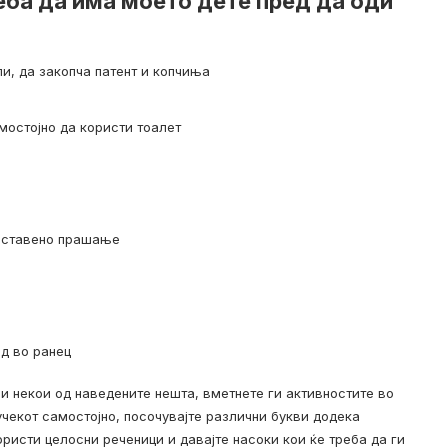
ба да има моето дете пред да оди
пи, да закопча патент и копчиња
мостојно да користи тоалет
поставено прашање
ад во ранец
 некои од наведените нешта, вметнете ги активностите во
учекот самостојно, посочувајте различни букви додека
ористи целосни реченици и давајте насоки кои ќе треба да ги