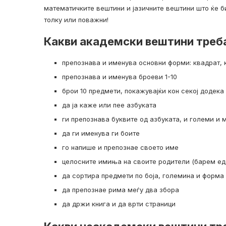
математичките вештини и јазичните вештини што ќе би
толку или поважни!
Какви академски вештини треб
препознава и именува основни форми: квадрат, 
препознава и именува броеви 1-10
брои 10 предмети, покажувајќи кон секој додека
да ја каже или пее азбуката
ги препознава буквите од азбуката, и големи и 
да ги именува ги боите
го напише и препознае своето име
целосните имиња на своите родители (барем ед
да сортира предмети по боја, големина и форма
да препознае рима меѓу два збора
да држи книга и да врти страници