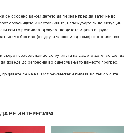
ека се особено важни детето да ги знае пред да започне во
ваат соучениците и наставниците, изложувајте ги на ситуации
сти кои го развиваат фокусот на детето и фина и груба
аат време без вас (со други членови од семејството или пак
 и скоро незабележливо во рутината на вашето дете, со цел да
е да доведе до регресија во однесувањето наместо прогрес.
, пријавете се на нашиот
newsletter
и бидете во тек со сите
ДА ВЕ ИНТЕРЕСИРА