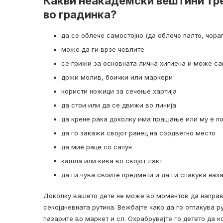
Какви неакадемски вештини тре
во градинка?
да се облече самостојно (да облече палто, чора
може да ги врзе чевлите
се грижи за основната лична хигиена и може са
држи молив, боички или маркери
користи ножици за сечење хартија
да стои или да се движи во линија
да крене рака доколку има прашање или му е 
да го закажи својот ранец на соодветно место
да мие раце со сапун
кашла или кива во својот лакт
да ги чува своите предмети и да ги спакува наз
Доколку вашето дете не може во моментов да направи
секојдневната рутина. Вежбајте како да го отпакува р
пазарите во маркет и сл. Охрабрувајте го детето да к