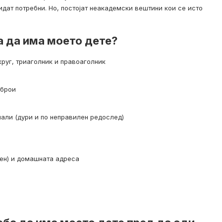
дат потребни. Но, постојат неакадемски вештини кои се исто
а да има моето дете?
круг, триаголник и правоаголник
 брои
мали (дури и по неправилен редослед)
ен) и домашната адреса