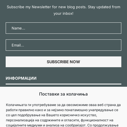
Subscribe my Newsletter for new blog posts. Stay updated from
your inbox!
ИНФОРМАЦИИ
Поставки за колачиња
Политика за колачиња
Колачињата ги употребуваме за да овозможиме оваа веб страна да
работи правилно како и за нејзино понатамошно унапредување се
Политика за приватност
со цел подобрување на Вашето корисничко искуство,
персонализација на содржините и огласите, функционалност на
социјалните медиуми и анализа на сообраќајот. Со продолжување