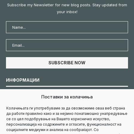
Subscribe my Newsletter for new blog posts. Stay updated from
your inbox!
ИНФОРМАЦИИ
Поставки за колачиња
Политика за колачиња
Колачињата ги употребуваме за да овозможиме оваа веб страна
да работи правилно како и за нејзино понатамошно унапредување
Политика за приватност
се со цел подобрување на Вашето корисничко искуство,
персонализација на содржините и огласите, функционалност на
социјалните медиуми и анализа на сообраќајот. Со