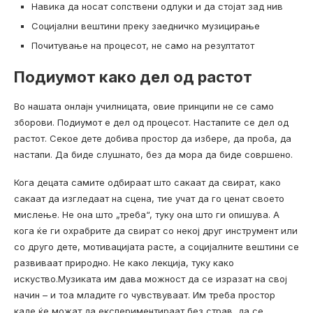
Навика да носат сопствени одлуки и да стојат зад нив
Социјални вештини преку заедничко музицирање
Почитување на процесот, не само на резултатот
Подиумот како дел од растот
Во нашата онлајн училницата, овие принципи не се само
зборови. Подиумот е дел од процесот. Настапите се дел од
растот. Секое дете добива простор да избере, да проба, да
настапи. Да биде слушнато, без да мора да биде совршено.
Кога децата самите одбираат што сакаат да свират, како
сакаат да изгледаат на сцена, тие учат да го ценат своето
мислење. Не она што „треба“, туку она што ги опишува. А
кога ќе ги охрабрите да свират со некој друг инструмент или
со друго дете, мотивацијата расте, а социјалните вештини се
развиваат природно. Не како лекција, туку како
искуство.Музиката им дава можност да се изразат на свој
начин – и тоа младите го чувствуваат. Им треба простор
каде ќе можат да експериментираат без страв, да се