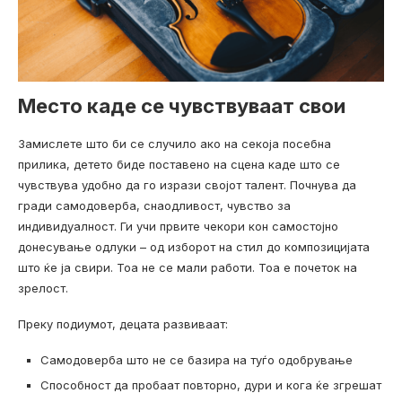
Место каде се чувствуваат свои
Замислете што би се случило ако на секоја посебна
прилика, детето биде поставено на сцена каде што се
чувствува удобно да го изрази својот талент. Почнува да
гради самодоверба, снаодливост, чувство за
индивидуалност. Ги учи првите чекори кон самостојно
донесување одлуки – од изборот на стил до композицијата
што ќе ја свири. Тоа не се мали работи. Тоа е почеток на
зрелост.
Преку подиумот, децата развиваат:
Самодоверба што не се базира на туѓо одобрување
Способност да пробаат повторно, дури и кога ќе згрешат