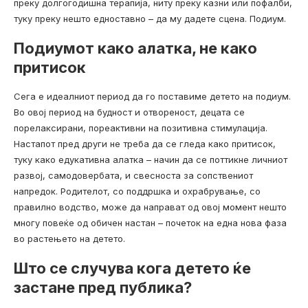
преку долгогодишна терапија, ниту преку казни или пофалби,
туку преку нешто едноставно – да му дадете сцена. Подиум.
Подиумот како алатка, не како
притисок
Сега е идеалниот период да го поставиме детето на подиум.
Во овој период на будност и отвореност, децата се
порелаксирани, пореактивни на позитивна стимулација.
Настапот пред други не треба да се гледа како притисок,
туку како едукативна алатка – начин да се поттикне личниот
развој, самодовербата, и свесноста за сопствениот
напредок. Родителот, со поддршка и охрабрување, со
правилно водство, може да направат од овој момент нешто
многу повеќе од обичен настан – почеток на една нова фаза
во растењето на детето.
Што се случува кога детето ќе
застане пред публика?