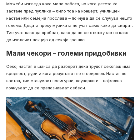
Можеби изгледа како мала работа, но кога детето ќе
застане пред публика – било тоа на концерт, училишен
настан или семејна прослава – почнува да се случува нешто
големо. Децата преку музиката не учат само како да свират.
Тие учат како да пробаат, како да не се откажуваат и како
да извлечат лекција од секоја грешка.
Мали чекори – големи придобивки
Секој настап е шанса да разберат дека трудот секогаш има
вредност, дури и кога резултатот не е совршен. Настап по
настап, тие стануваат посигурни, поупорни и – најважно –
почнуваат да се препознаваат себеси.