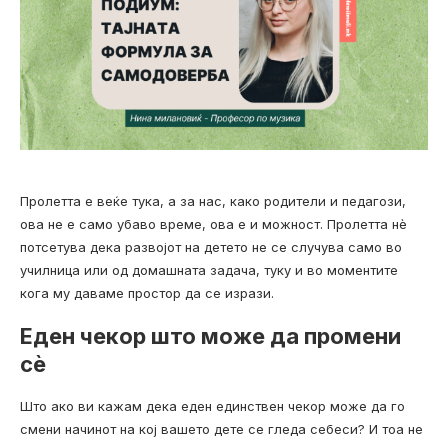
Пролетта е веќе тука, а за нас, како родители и педагози,
ова не е само убаво време, ова е и можност. Пролетта нè
потсетува дека развојот на детето не се случува само во
училница или од домашната задача, туку и во моментите
кога му даваме простор да се изрази.
Еден чекор што може да промени
сè
Што ако ви кажам дека еден единствен чекор може да го
смени начинот на кој вашето дете се гледа себеси? И тоа не