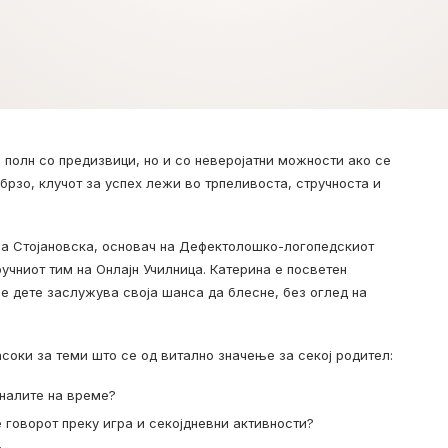
н, полн со предизвици, но и со неверојатни можности ако се
брзо, клучот за успех лежи во трпеливоста, стручноста и
на Стојановска, основач на Дефектолошко-логопедскиот
ручниот тим на Онлајн Училница. Катерина е посветен
ое дете заслужува своја шанса да блесне, без оглед на
асоки за теми што се од витално значење за секој родител:
налите на време?
 говорот преку игра и секојдневни активности?