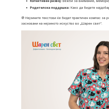
Когнитивен развој:
Вежби за внимание, мемориј
Родителска поддршка:
Како да бидете најдоба
🧭 Нејзините текстови ќе бидат практичен компас за 
засновани на нејзиното искуство во „Шарен свет“.