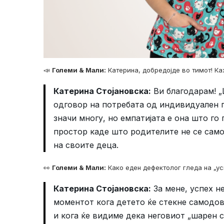
📣
Големи & Мали:
Катерина, добредојде во тимот! Ка
Катерина Стојановска:
Ви благодарам! „
одговор на потребата од индивидуален п
значи многу, но емпатијата е она што го
простор каде што родителите не се само
на своите деца.
👀
Големи & Мали:
Како еден дефектолог гледа на „ус
Катерина Стојановска:
За мене, успех н
моментот кога детето ќе стекне самодове
и кога ќе видиме дека неговиот „шарен с