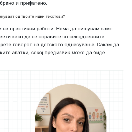
збрано и прифатено.
куваат од твоите идни текстови?
 на практични работи. Нема да пишувам само
вети како да се справите со секојдневните
берете говорот на детското однесување. Сакам да
ките алатки, секој предизвик може да биде