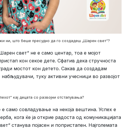
жи ни, што беше пресудно да го создадеш „Шарен свет“?
Шарен свет“ не е само центар, тоа е мојот
ристап кон секое дете. Сфатив дека стручноста
 гради мостот кон детето. Сакав да создадам
 набљудувачи, туку активни учесници во развојот
пехот“ кај децата со развојни отстапувања?
е е само совладување на некоја вештина. Успех е
рба, кога ќе ја открие радоста од комуникацијата
вет“ станува појасен и попристапен. Најголемата