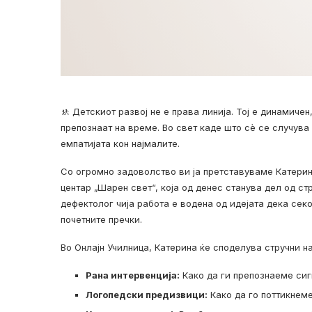
🚸 Детскиот развој не е права линија. Тој е динамиче
препознаат на време. Во свет каде што сѐ се случува 
емпатијата кон најмалите.
Со огромно задоволство ви ја претставуваме Катери
центар „Шарен свет“, која од денес станува дел од ст
дефектолог чија работа е водена од идејата дека сек
почетните пречки.
Во Онлајн Училница, Катерина ќе споделува стручни н
Рана интервенција:
Како да ги препознаеме сиг
Логопедски предизвици:
Како да го поттикнеме