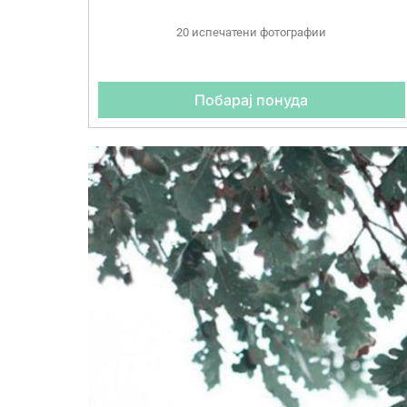
20 испечатени фотографии
Побарај понуда