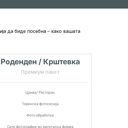
ја да биде посебна – како вашата
Роденден / Крштевка
Премиум пакет
Црква/ Ресторан
Теренска фотосесија
Фото обработка
Сите фотографии во дигитална форма