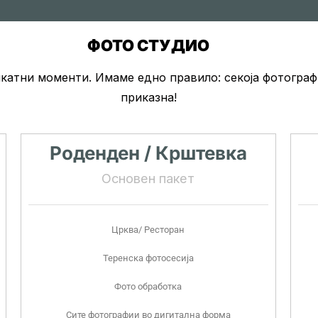
ФОТО СТУДИО
катни моменти. Имаме едно правило: секоја фотографи
приказна!
Роденден / Крштевка
Основен пакет
Црква/ Ресторан
Теренска фотосесија
Фото обработка
Сите фотографии во дигитална форма