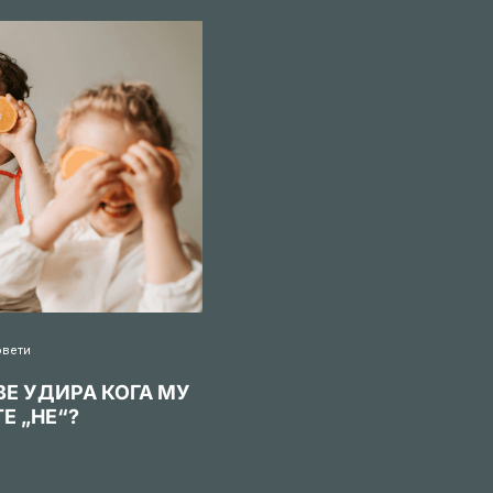
овети
ВЕ УДИРА КОГА МУ
Е „НЕ“?