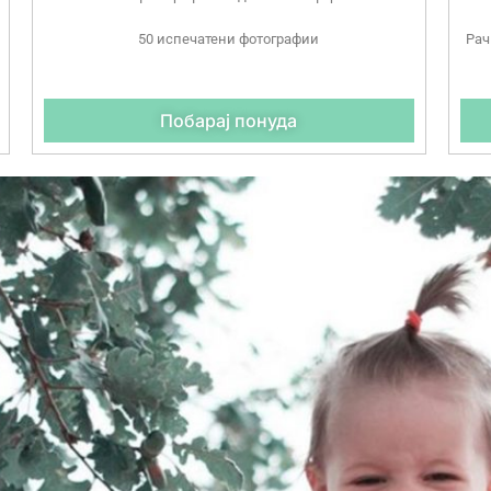
50 испечатени фотографии
Рач
Побарај понуда