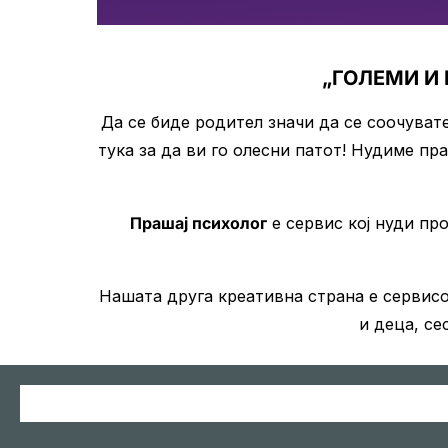
„ГОЛЕМИ И
Да се биде родител значи да се соочуват
тука за да ви го олесни патот! Нудиме пр
Прашај психолог
е сервис кој нуди пр
Нашата друга креативна страна е сервис
и деца, се