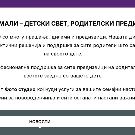
 МАЛИ – ДЕТСКИ СВЕТ, РОДИТЕЛСКИ ПРЕД
е со многу прашања, дилеми и предизвици. Нашата ди
актични решенија и поддршка за сите родители што сак
на своето дете.
офесионална поддршка за сите предизвици на родителс
растете заедно со вашето дете.
от
Фото студио
кој нуди услуги за вашите семејни наст
сии за новороденчиња и сите останати настани важни 
НОВОСТИ