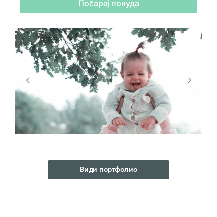
Побарај понуда
Види портфолио