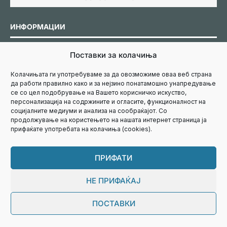
ИНФОРМАЦИИ
Поставки за колачиња
Политика за колачиња
Колачињата ги употребуваме за да овозможиме оваа веб страна
да работи правилно како и за нејзино понатамошно унапредување
Политика за приватност
се со цел подобрување на Вашето корисничко искуство,
персонализација на содржините и огласите, функционалност на
социјалните медиуми и анализа на сообраќајот. Со
продолжување на користењето на нашата интернет страница ја
Маркетинг
прифаќате употребата на колачиња (cookies).
Контакт
ПРИФАТИ
НЕ ПРИФАЌАЈ
ПОСТАВКИ
@2024 - Сите права задржани.
Designed by
Mavalex