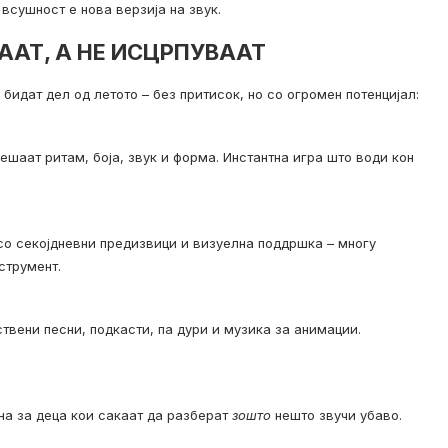
 всушност е нова верзија на звук.
ААТ, А НЕ ИСЦРПУВААТ
бидат дел од летото – без притисок, но со огромен потенцијал:
аат ритам, боја, звук и форма. Инстантна игра што води кон
со секојдневни предизвици и визуелна поддршка – многу
струмент.
ствени песни, подкасти, па дури и музика за анимации.
на за деца кои сакаат да разберат
зошто
нешто звучи убаво.