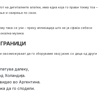
тот на дигиталните алатки, има една која го прави токму тоа –
ање и свирење по свое.
кму така се учи – преку апликација што не ја сфаќа себеси
вокална музика.
 ГРАНИЦИ
ни овозможуваат да го зборуваме овој јазик со деца од други
патува далеку,
од Холандија.
видео во Аргентина.
ака да го сподели.