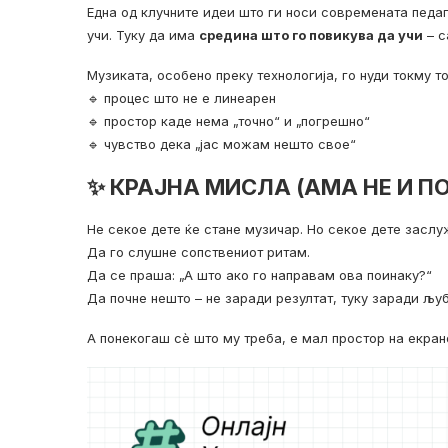
Една од клучните идеи што ги носи современата педаг
учи. Туку да има
средина што го повикува да учи
– с
Музиката, особено преку технологија, го нуди токму то
🔹 процес што не е линеарен
🔹 простор каде нема „точно“ и „погрешно“
🔹 чувство дека „јас можам нешто свое“
✨ КРАЈНА МИСЛА (АМА НЕ И 
Не секое дете ќе стане музичар. Но секое дете заслу
Да го слушне сопствениот ритам.
Да се праша: „А што ако го направам ова поинаку?“
Да почне нешто – не заради резултат, туку заради љу
А понекогаш сè што му треба, е мал простор на екран