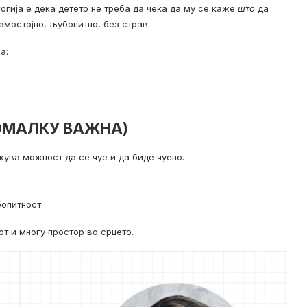
огија е дека детето не треба да чека да му се каже
што
да
амостојно, љубопитно, без страв.
а:
ПОМАЛКУ ВАЖНА)
жува можност да се чуе и да биде чуено.
бопитност.
от и многу простор во срцето.