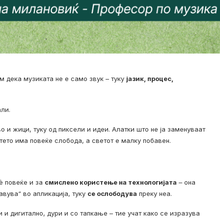
м дека музиката не е само звук – туку
јазик, процес,
али.
о и жици, туку од пиксели и идеи. Алатки што не ја заменуваат
етето има повеќе слобода, а светот е малку побавен.
сè повеќе и за
смислено користење на технологијата
– она
лавува“ во апликација, туку
се ослободува
преку неа.
 и дигитално, дури и со тапкање – тие учат како се изразува