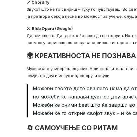
📍 Chordify
Звукот што не го свириш – туку го чувствуваш. Во све
ја претвора секоја песна во можност за учење, слуш
🎤
Blob Opera (Google)
Да, смешно е. Да, детето ќе сака да повторува. Но то
премногу сериозно, но создава сериозен интерес за 
🌍 КРЕАТИВНОСТА НЕ ПОЗНАВА
Музиката е универзален јазик. А дигиталните алатки 
земји, со други искуства, со други звуци.
Можеби твоето дете ова лето нема да от
но можеби ќе направи дует со другарче 
Можеби ќе сними beat што ќе заврши во 
Можеби ќе го открие својот звук – и ќе с
🔄 САМОУЧЕЊЕ СО РИТАМ