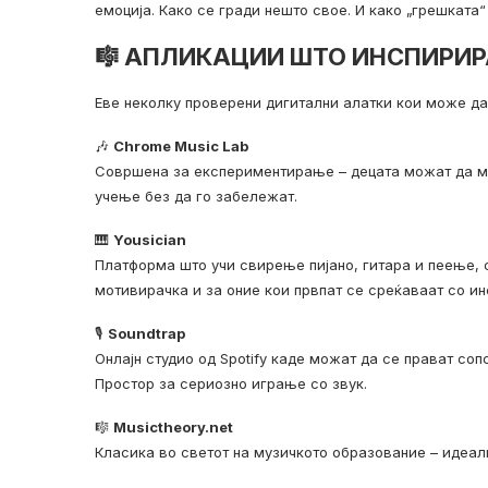
емоција. Како се гради нешто свое. И како „грешката“
🎼 АПЛИКАЦИИ ШТО ИНСПИРИР
Еве неколку проверени дигитални алатки кои може да 
🎶
Chrome Music Lab
Совршена за експериментирање – децата можат да меш
учење без да го забележат.
🎹
Yousician
Платформа што учи свирење пијано, гитара и пеење, 
мотивирачка и за оние кои првпат се среќаваат со ин
🎙️
Soundtrap
Онлајн студио од Spotify каде можат да се прават соп
Простор за сериозно играње со звук.
🎼
Musictheory.net
Класика во светот на музичкото образование – идеал