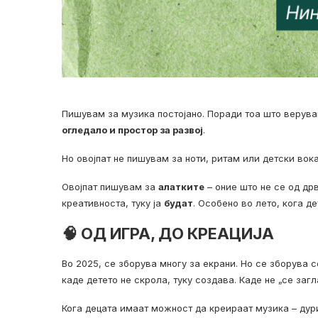
Пишувам за музика постојaно. Поради тоа што верува
огледало и простор за развој
.
Но овојпат не пишувам за ноти, ритам или детски вок
Овојпат пишувам за
алатките
– оние што не се од дрв
креативноста, туку ја
будат
. Особено во лето, кога д
🧠 ОД ИГРА, ДО КРЕАЦИЈА
Во 2025, се зборува многу за екрани. Но се зборува 
каде детето не скрола, туку создава. Каде не „се заг
Кога децата имаат можност да креираат музика – дури