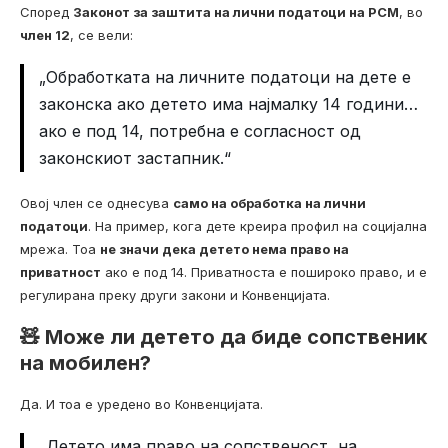
Според
Законот за заштита на лични податоци на РСМ
, во
член 12
, се вели:
„Обработката на личните податоци на дете е
законска ако детето има најмалку 14 години…
ако е под 14, потребна е согласност од
законскиот застапник.“
Овој член се однесува
само на обработка на лични
податоци
. На пример, кога дете креира профил на социјална
мрежа. Тоа
не значи дека детето нема право на
приватност
ако е под 14. Приватноста е пошироко право, и е
регулирана преку други закони и Конвенцијата.
🧸 Може ли детето да биде сопственик
на мобилен?
Да. И тоа е уредено во Конвенцијата.
„Детето има право на сопственост, на