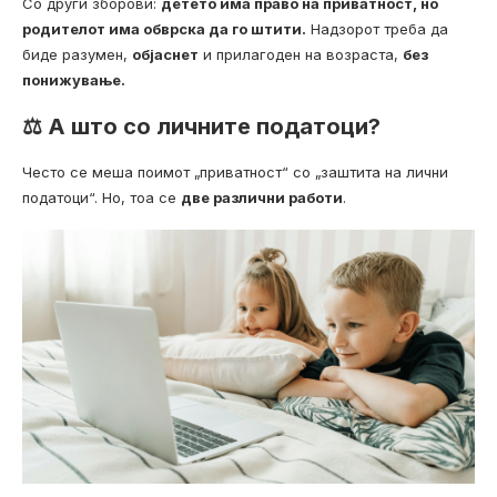
Со други зборови:
детето има право на приватност, но
родителот има обврска да го штити.
Надзорот треба да
биде разумен,
објаснет
и прилагоден на возраста,
без
понижување.
⚖️ А што со личните податоци?
Често се меша поимот „приватност“ со „заштита на лични
податоци“. Но, тоа се
две различни работи
.