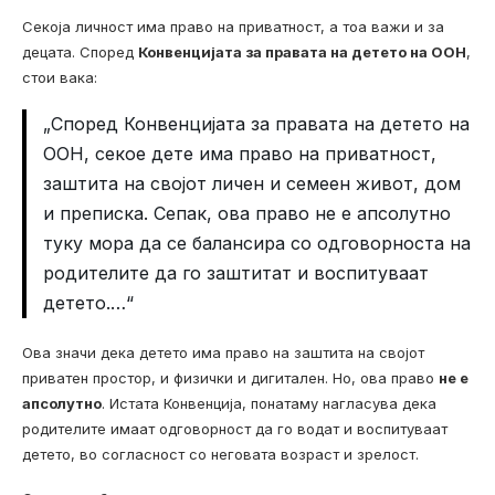
Секоја личност има право на приватност, а тоа важи и за
децата. Според
Конвенцијата за правата на детето на ООН
,
стои вака:
„Според Конвенцијата за правата на детето на
ООН, секое дете има право на приватност,
заштита на својот личен и семеен живот, дом
и преписка. Сепак, ова право не е апсолутно
туку мора да се балансира со одговорноста на
родителите да го заштитат и воспитуваат
детето.…“
Ова значи дека детето има право на заштита на својот
приватен простор, и физички и дигитален. Но, ова право
не е
апсолутно
. Истата Конвенција, понатаму нагласува дека
родителите имаат одговорност да го водат и воспитуваат
детето, во согласност со неговата возраст и зрелост.