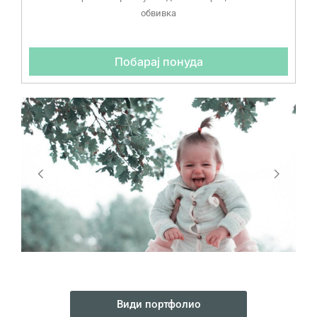
обвивка
Побарај понуда
Види портфолио