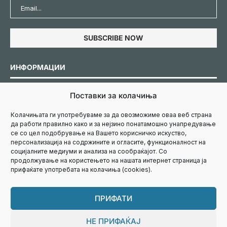
ИНФОРМАЦИИ
Поставки за колачиња
Политика за колачиња
Колачињата ги употребуваме за да овозможиме оваа веб страна
да работи правилно како и за нејзино понатамошно унапредување
Политика за приватност
се со цел подобрување на Вашето корисничко искуство,
персонализација на содржините и огласите, функционалност на
социјалните медиуми и анализа на сообраќајот. Со
продолжување на користењето на нашата интернет страница ја
Маркетинг
прифаќате употребата на колачиња (cookies).
Контакт
ПРИФАТИ
НЕ ПРИФАЌАЈ