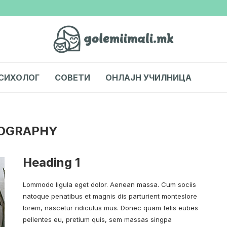
СИХОЛОГ
СОВЕТИ
ОНЛАЈН УЧИЛНИЦА
OGRAPHY
Heading 1
Lommodo ligula eget dolor. Aenean massa. Cum sociis
natoque penatibus et magnis dis parturient monteslore
lorem, nascetur ridiculus mus. Donec quam felis eubes
pellentes eu, pretium quis, sem massas singpa