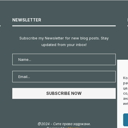
NEWSLETTER
Subscribe my Newsletter for new blog posts. Stay
updated from your inbox!
Ко
ра
це
со
ан
ин
@2024 - Сите права задржани.