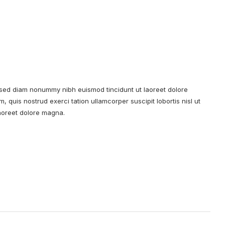
, sed diam nonummy nibh euismod tincidunt ut laoreet dolore
 quis nostrud exerci tation ullamcorper suscipit lobortis nisl ut
aoreet dolore magna.