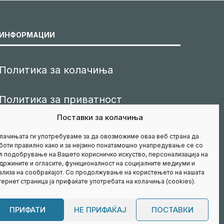
ИНФОРМАЦИИ
Политика за колачиња
Политика за приватност
Поставки за колачиња
Маркетинг
лачињата ги употребуваме за да овозможиме оваа веб страна да
боти правилно како и за нејзино понатамошно унапредување се со
л подобрување на Вашето корисничко искуство, персонализација на
Контакт
држините и огласите, функционалност на социјалните медиуми и
ализа на сообраќајот. Со продолжување на користењето на нашата
тернет страница ја прифаќате употребата на колачиња (cookies).
ПРИФАТИ
НЕ ПРИФАЌАЈ
ПОСТАВКИ