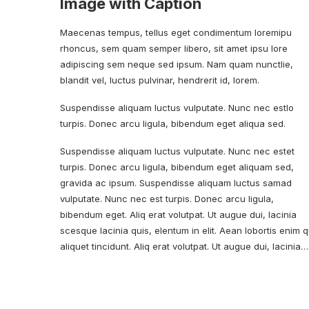
Image with Caption
Maecenas tempus, tellus eget condimentum loremipu
rhoncus, sem quam semper libero, sit amet ipsu lore
adipiscing sem neque sed ipsum. Nam quam nunctlie,
blandit vel, luctus pulvinar, hendrerit id, lorem.
Suspendisse aliquam luctus vulputate. Nunc nec estlo
turpis. Donec arcu ligula, bibendum eget aliqua sed.
Suspendisse aliquam luctus vulputate. Nunc nec estet
turpis. Donec arcu ligula, bibendum eget aliquam sed,
gravida ac ipsum.
Suspendisse aliquam
luctus samad
vulputate. Nunc nec est turpis. Donec arcu ligula,
bibendum eget. Aliq erat volutpat. Ut augue dui, lacinia
scesque lacinia quis, elentum in elit. Aean lobortis enim 
aliquet tincidunt. Aliq erat volutpat. Ut augue dui, lacinia…