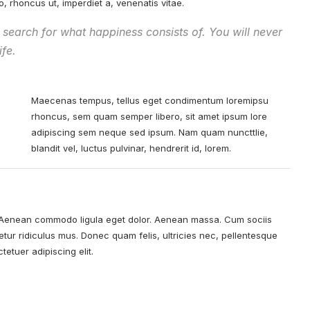
to, rhoncus ut, imperdiet a, venenatis vitae.
 search for what happiness consists of. You will never
ife.
Maecenas tempus, tellus eget condimentum loremipsu
rhoncus, sem quam semper libero, sit amet ipsum lore
adipiscing sem neque sed ipsum. Nam quam nuncttlie,
blandit vel, luctus pulvinar, hendrerit id, lorem.
Aenean commodo ligula eget dolor
. Aenean massa. Cum sociis
tur ridiculus mus. Donec quam felis, ultricies nec, pellentesque
etuer adipiscing elit.