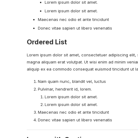
Lorem ipsum dolor sit amet.
Lorem ipsum dolor sit amet.
Maecenas nec odio et ante tincidunt
Donec vitae sapien ut libero venenatis
Ordered List
Lorem ipsum dolor sit amet, consectetuer adipiscing elit
magna aliquam erat volutpat. Ut wisi enim ad minim veniam,
aliquip ex ea commodo consequat euismod tincidunt ut l
Nam quam nunc, blandit vel, luctus
Pulvinar, hendrerit id, lorem.
Lorem ipsum dolor sit amet.
Lorem ipsum dolor sit amet.
Maecenas nec odio et ante tincidunt
Donec vitae sapien
ut libero venenatis