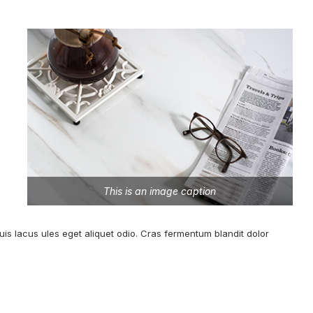
This is an image caption
quis lacus ules eget aliquet odio. Cras fermentum blandit dolor