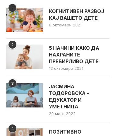
1
КОГНИТИВЕН РАЗВОЈ
КАЈ ВАШЕТО ДЕТЕ
6 октомври 2021
2
5 НАЧИНИ КАКО ДА
НАХРАНИТЕ
ПРЕБИРЛИВО ДЕТЕ
12 октомври 2021
3
ЈАСМИНА
ТОДОРОВСКА –
ЕДУКАТОР И
УМЕТНИЦА
29 март 2022
4
ПОЗИТИВНО