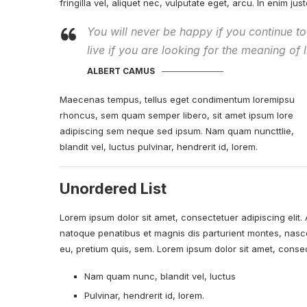
fringilla vel, aliquet nec, vulputate eget, arcu. In enim jus
You will never be happy if you continue to
live if you are looking for the meaning of l
ALBERT CAMUS
Maecenas tempus, tellus eget condimentum loremipsu
rhoncus, sem quam semper libero, sit amet ipsum lore
adipiscing sem neque sed ipsum. Nam quam nuncttlie,
blandit vel, luctus pulvinar, hendrerit id, lorem.
Unordered List
Lorem ipsum dolor sit amet, consectetuer adipiscing elit.
natoque penatibus et magnis dis parturient montes, nasce
eu, pretium quis, sem. Lorem ipsum dolor sit amet, consect
Nam quam nunc, blandit vel, luctus
Pulvinar, hendrerit id, lorem.