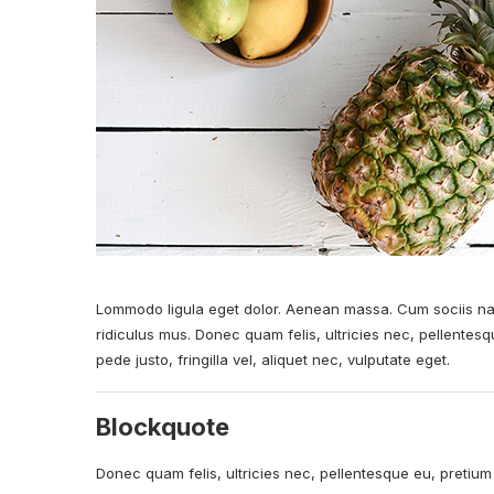
Lommodo ligula eget dolor. Aenean massa. Cum sociis na
ridiculus mus. Donec quam felis, ultricies nec, pellente
pede justo,
fringilla vel, aliquet nec
, vulputate eget.
Blockquote
Donec quam felis, ultricies nec, pellentesque eu, pretiu