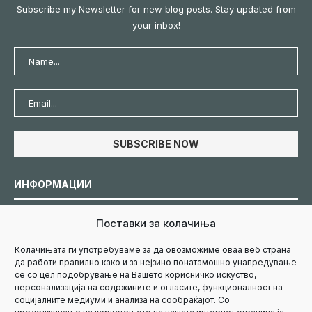
Subscribe my Newsletter for new blog posts. Stay updated from
your inbox!
ИНФОРМАЦИИ
Поставки за колачиња
Политика за колачиња
Колачињата ги употребуваме за да овозможиме оваа веб страна
да работи правилно како и за нејзино понатамошно унапредување
Политика за приватност
се со цел подобрување на Вашето корисничко искуство,
персонализација на содржините и огласите, функционалност на
социјалните медиуми и анализа на сообраќајот. Со